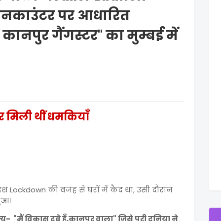
के एनकाउंटर पर आधारित
ानपुर गैंगस्टर" का मुम्बई में
र मिली थीं धमकियाँ
 देश Lockdown की वजह से घरों में कैद था, उसी दौरान
हुआ।
"मैं विकास दुबे हूँ,कानपूर वाला" जिसे पूरी दुनिया ने