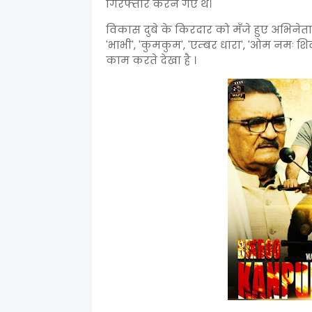
गिरफ्तार करने गए थे।
विकास दुबे के किरदार को मँजे हुए अभिनेता 
'भाभी', 'कुमकुम', 'एम्बर धारा', 'ओम नमः शिव
काम करते देखा है ।