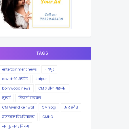
TAGS
entertainment news
जयपुर
covid-19 अपडेट
Jaipur
bollywood news
CM अशोक गहलोत
मुम्बई
सियासी हलचल
CM Arvind Kejriwal
CM Yogi
उत्तर प्रदेश
राजस्थान विश्वविद्यालय
CMHO
जयपुर नगर निगम