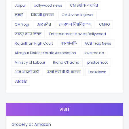
Jaipur
bollywood news
CM अशोक गहलोत
मुम्बई
सियासी हलचल
CM Arvind Kejriwal
CM Yogi
उत्तर प्रदेश
राजस्थान विश्वविद्यालय
CMHO
जयपुर नगर निगम
Entertainment Movies Bollywood
Rajasthan High Court
काव्यांजलि
ACB Trap News
Alirajpur District Karate Association
Love me do
Ministry of Labour
Richa Chadha
photoshoot
आम आदमी पार्टी
ऊर्जा मंत्री बी.डी. कल्ला
Lockdown
उत्तराखंड
VISIT
Grocery at Amazon