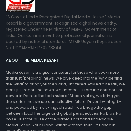
"A Govt. of India Recognized Digital Media House." Media
Kesari is a government-recognized digital news entity,
registered under the Ministry of MSME, Government of
India. Our commitment to professional journalism is
backed by national standards. MSME Udyam Registration
No: UDYAM-RJ-17-0278844
ABOUT THE MEDIA KESARI
Media Kesari is a digital sanctuary for those who seek more
than just "breaking" news. We dive deep into the 'why' behind
the 'what' to bring you the world, unfiltered. At Media Kesari, we
don’t just report the news; we decode it. From the corridors of
power in Delhi to the tech hubs of Silicon Valley, we bring you
the stories that shape our collective future. Driven by integrity
and powered by multi-lingual reach, we bridge the gap
between local heritage and global perspectives. No bias. No
noise. Just the pulse of the planet-uncut and undeniable.
Media Kesari: Your Global Window to the Truth. 📍 Based in
India. 🌏 Read by the World.