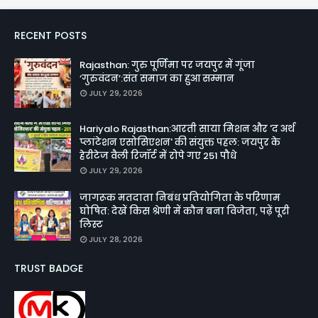
RECENT POSTS
Rajasthan: गुरु पूर्णिमा पर जयपुर में गूंजा
‘गुरुवंदन’:संत समाज का हुआ सम्मान
JULY 29, 2026
Hariyalo Rajasthan:आरती साया मिशन और 'द अर्थ
प्लांटेशन एसोसिएशन' की संयुक्त पहल: जयपुर के
हेरीटेज वैली रिजॉर्ट में रोपे गए 251 पौधे
JULY 29, 2026
जागरूक मतदाता निबंध प्रतियोगिता के परिणाम
घोषित: देखें किस श्रेणी में कौन बना विजेता, पढ़ें पूरी
लिस्ट
JULY 28, 2026
TRUST BADGE