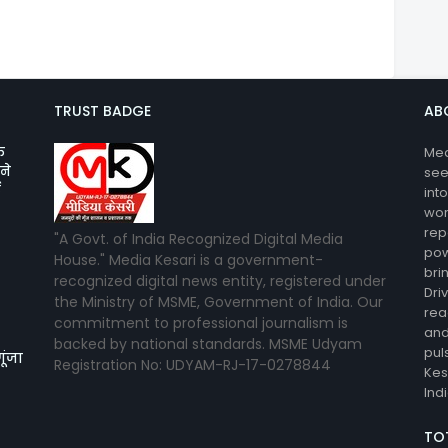
TRUST BADGE
AB
क
Med
ने
see
ट
int
wor
rep
"A Govt. of India Recognized Digital Media
pow
House." Media Kesari is a government-
bri
recognized digital news entity, registered under
Dri
the Ministry of MSME, Government of India. Our
rea
commitment to professional journalism is
and
backed by national standards. MSME Udyam
pul
गूंजा
Registration No: UDYAM-RJ-17-0278844
Kes
Ind
TO