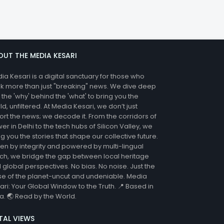
OUT THE MEDIA KESARI
ia Kesari is a digital sanctuary for those who
k more than just "breaking" news. We dive deep
o the 'why' behind the 'what' to bring you the
ld, unfiltered. At Media Kesari, we don’t just
ort the news; we decode it. From the corridors of
er in Delhi to the tech hubs of Silicon Valley, we
ng you the stories that shape our collective future.
ven by integrity and powered by multi-lingual
ch, we bridge the gap between local heritage
 global perspectives. No bias. No noise. Just the
se of the planet-uncut and undeniable. Media
ari: Your Global Window to the Truth. 📍 Based in
ia. 🌏 Read by the World.
TAL VIEWS