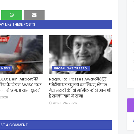
Y LIKE THESE POSTS
G NEWS
BHOPAL GAS TRASADI
EO: Delhi Airport पर
Raghu Rai Passes Away:मशहूर
कऑफ के दौरान SWISS एयर
फोटोग्राफर रघु राय का निधन,भोपाल
जन में आग, 6 यात्री झुलसे
गैस त्रासदी की वो मार्मिक फोटो आज भी
है सबकी यादों में ताजा
 2026
APRIL 26, 2026
OST A COMMENT