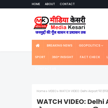
HOME
ABOUT
CONTACT
BREAKING NEWS
GEOPOLITICS
SPORT
360° INSIGHT
FACT CHECK
CONTACT US
Home
VIDEO
WATCH VIDEO: Delhi Airport पर हादसा
WATCH VIDEO: Delhi A