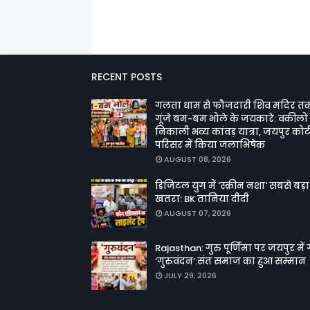
RECENT POSTS
गलता धाम से फौजदारी शिव मंदिर त
गूंजे बम-बम भोले के जयकारे: वकीलों 
निकाली भव्य कांवड़ यात्रा, जयपुर कोर्
परिसर में किया जलाभिषेक
AUGUST 08, 2026
डिजिटल युग में 'स्क्रीन नशा' सबसे बड़ा
खतरा: BK तानिया दीदी
AUGUST 07, 2026
Rajasthan: गुरु पूर्णिमा पर जयपुर में 
‘गुरुवंदन’:संत समाज का हुआ सम्मान
JULY 29, 2026