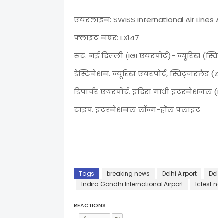
एयरलाइन: SWISS International Air Lines 
फ्लाइट नंबर: LX147
रूट: नई दिल्ली (IGI एयरपोर्ट)- ज्यूरिख (स्व
डेस्टिनेशन: ज्यूरिख एयरपोर्ट, स्विट्जरलैंड (
डिपार्चर एयरपोर्ट: इंदिरा गांधी इंटरनेशनल (
टाइप: इंटरनेशनल लॉन्ग-हॉल फ्लाइट
Tags
breaking news
Delhi Airport
Del
Indira Gandhi International Airport
latest 
REACTIONS