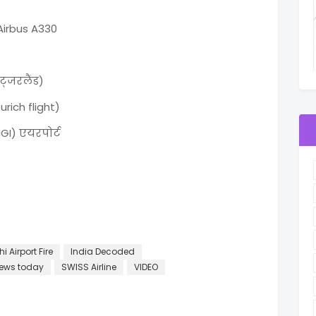
Airbus A330
िट्जरलैंड)
Zurich flight)
IGI) एयरपोर्ट
hi Airport Fire
India Decoded
news today
SWISS Airline
VIDEO