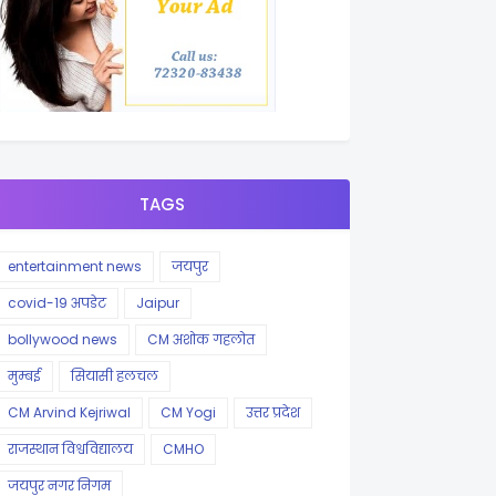
TAGS
entertainment news
जयपुर
covid-19 अपडेट
Jaipur
bollywood news
CM अशोक गहलोत
मुम्बई
सियासी हलचल
CM Arvind Kejriwal
CM Yogi
उत्तर प्रदेश
राजस्थान विश्वविद्यालय
CMHO
जयपुर नगर निगम