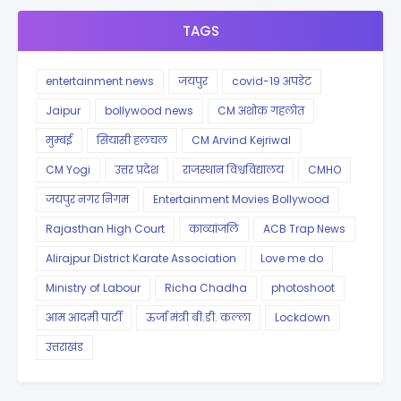
TAGS
entertainment news
जयपुर
covid-19 अपडेट
Jaipur
bollywood news
CM अशोक गहलोत
मुम्बई
सियासी हलचल
CM Arvind Kejriwal
CM Yogi
उत्तर प्रदेश
राजस्थान विश्वविद्यालय
CMHO
जयपुर नगर निगम
Entertainment Movies Bollywood
Rajasthan High Court
काव्यांजलि
ACB Trap News
Alirajpur District Karate Association
Love me do
Ministry of Labour
Richa Chadha
photoshoot
आम आदमी पार्टी
ऊर्जा मंत्री बी.डी. कल्ला
Lockdown
उत्तराखंड