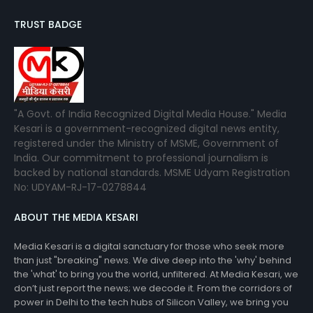
TRUST BADGE
"A Govt. of India Recognized Digital Media House." Media
Kesari is a government-recognized digital news entity,
registered under the Ministry of MSME, Government of
India. Our commitment to professional journalism is
backed by national standards. MSME Udyam Registration
No: UDYAM-RJ-17-0278844
ABOUT THE MEDIA KESARI
Media Kesari is a digital sanctuary for those who seek more
than just "breaking" news. We dive deep into the 'why' behind
the 'what' to bring you the world, unfiltered. At Media Kesari, we
don’t just report the news; we decode it. From the corridors of
power in Delhi to the tech hubs of Silicon Valley, we bring you