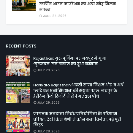
स्वर्णिम भारत फाउंडेशन का भव्य स्नेह मिलन
संपन्न
JUNE 24, 2026
RECENT POSTS
Rajasthan: गुरु पूर्णिमा पर जयपुर में गूंजा
‘गुरुवंदन’:संत समाज का हुआ सम्मान
JULY 29, 2026
Hariyalo Rajasthan:आरती साया मिशन और 'द अर्थ
प्लांटेशन एसोसिएशन' की संयुक्त पहल: जयपुर के
हेरीटेज वैली रिजॉर्ट में रोपे गए 251 पौधे
JULY 29, 2026
जागरूक मतदाता निबंध प्रतियोगिता के परिणाम
घोषित: देखें किस श्रेणी में कौन बना विजेता, पढ़ें पूरी
लिस्ट
JULY 28, 2026