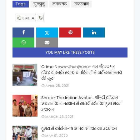
Tags
झुन्झुनू
नवलगढ़
राजस्थान
Like
4
YOU MAY LIKE THESE POSTS
Crime News-Jhunjhunu- गन पॉइन्ट पर
डॉक्टर, उनके स्टाफ व परिजनों से ढाई लाख रुपये
की लूट
APRIL 25, 2021
Shree- The Indian Avatar.. श्री-दी इंडियन
अवतार के राजस्थान में सातवें स्टोर का हुआ भव्य
उद्घाटन
MARCH 26, 2021
डूमरा में कोरोना-19 आपदा भण्डार का उदघाटन
MAY 01, 2020