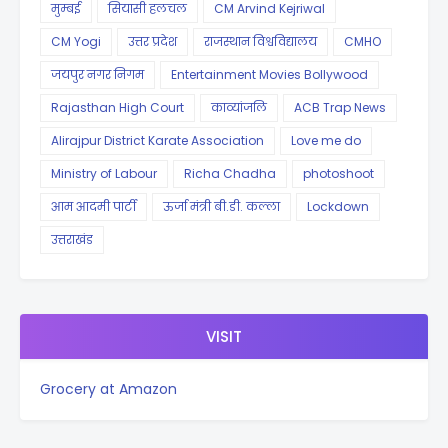
मुम्बई
सियासी हलचल
CM Arvind Kejriwal
CM Yogi
उत्तर प्रदेश
राजस्थान विश्वविद्यालय
CMHO
जयपुर नगर निगम
Entertainment Movies Bollywood
Rajasthan High Court
काव्यांजलि
ACB Trap News
Alirajpur District Karate Association
Love me do
Ministry of Labour
Richa Chadha
photoshoot
आम आदमी पार्टी
ऊर्जा मंत्री बी.डी. कल्ला
Lockdown
उत्तराखंड
VISIT
Grocery at Amazon