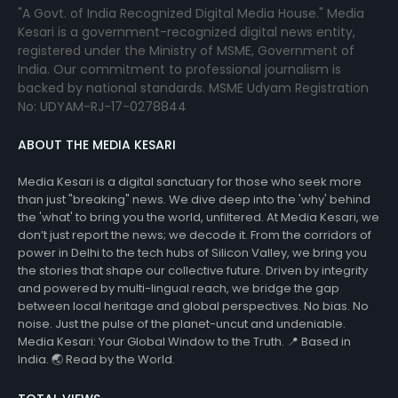
"A Govt. of India Recognized Digital Media House." Media
Kesari is a government-recognized digital news entity,
registered under the Ministry of MSME, Government of
India. Our commitment to professional journalism is
backed by national standards. MSME Udyam Registration
No: UDYAM-RJ-17-0278844
ABOUT THE MEDIA KESARI
Media Kesari is a digital sanctuary for those who seek more
than just "breaking" news. We dive deep into the 'why' behind
the 'what' to bring you the world, unfiltered. At Media Kesari, we
don’t just report the news; we decode it. From the corridors of
power in Delhi to the tech hubs of Silicon Valley, we bring you
the stories that shape our collective future. Driven by integrity
and powered by multi-lingual reach, we bridge the gap
between local heritage and global perspectives. No bias. No
noise. Just the pulse of the planet-uncut and undeniable.
Media Kesari: Your Global Window to the Truth. 📍 Based in
India. 🌏 Read by the World.