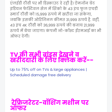
एलईडी टीवी पर भी डिस्काउंट दे रही है। ऐमजॉन ग्रेट
इंडियन फेस्टिवल सेल में शिंको के 43 इंच फुल एचडी
स्मार्ट टीवी को 15,999 रुपये में खरीदा जा सकेगा,
जबकि इसकी ओरिजिनल कीमत 31,999 रुपये है. वहीं,
43 इंच 4K टीवी को 36,999 रुपये की बजाय 21,999
रुपये में बेचा जाएगा। कंपनी नो-कॉस्ट ईएमआई का भी
ऑफर देगी।
TV की सभी ब्रांड्स देखने व
खरीददारी के लिए क्लिक करें--
Up to 75% off on TVs & large appliances |
Scheduled damage free delivery
रेफ्रिजरेटर-वॉशिंग मशीन पर
ऑफर