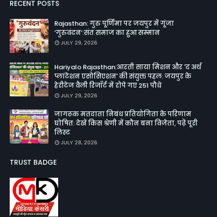
RECENT POSTS
Rajasthan: गुरु पूर्णिमा पर जयपुर में गूंजा
‘गुरुवंदन’:संत समाज का हुआ सम्मान
JULY 29, 2026
Hariyalo Rajasthan:आरती साया मिशन और 'द अर्थ
प्लांटेशन एसोसिएशन' की संयुक्त पहल: जयपुर के
हेरीटेज वैली रिजॉर्ट में रोपे गए 251 पौधे
JULY 29, 2026
जागरूक मतदाता निबंध प्रतियोगिता के परिणाम
घोषित: देखें किस श्रेणी में कौन बना विजेता, पढ़ें पूरी
लिस्ट
JULY 28, 2026
TRUST BADGE