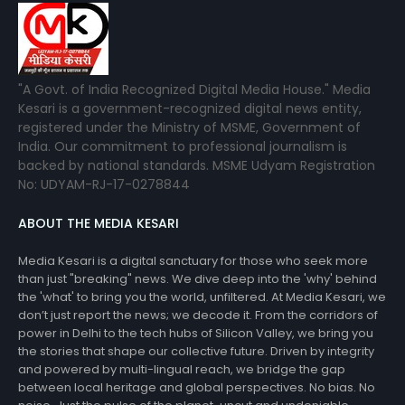
"A Govt. of India Recognized Digital Media House." Media
Kesari is a government-recognized digital news entity,
registered under the Ministry of MSME, Government of
India. Our commitment to professional journalism is
backed by national standards. MSME Udyam Registration
No: UDYAM-RJ-17-0278844
ABOUT THE MEDIA KESARI
Media Kesari is a digital sanctuary for those who seek more
than just "breaking" news. We dive deep into the 'why' behind
the 'what' to bring you the world, unfiltered. At Media Kesari, we
don’t just report the news; we decode it. From the corridors of
power in Delhi to the tech hubs of Silicon Valley, we bring you
the stories that shape our collective future. Driven by integrity
and powered by multi-lingual reach, we bridge the gap
between local heritage and global perspectives. No bias. No