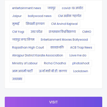
entertainment news
जयपुर
covid-19 अपडेट
Jaipur
bollywood news
CM अशोक गहलोत
मुम्बई
सियासी हलचल
CM Arvind Kejriwal
CM Yogi
उत्तर प्रदेश
राजस्थान विश्वविद्यालय
CMHO
जयपुर नगर निगम
Entertainment Movies Bollywood
Rajasthan High Court
काव्यांजलि
ACB Trap News
Alirajpur District Karate Association
Love me do
Ministry of Labour
Richa Chadha
photoshoot
आम आदमी पार्टी
ऊर्जा मंत्री बी.डी. कल्ला
Lockdown
उत्तराखंड
VISIT