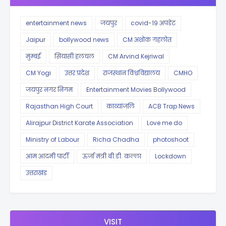
entertainment news
जयपुर
covid-19 अपडेट
Jaipur
bollywood news
CM अशोक गहलोत
मुम्बई
सियासी हलचल
CM Arvind Kejriwal
CM Yogi
उत्तर प्रदेश
राजस्थान विश्वविद्यालय
CMHO
जयपुर नगर निगम
Entertainment Movies Bollywood
Rajasthan High Court
काव्यांजलि
ACB Trap News
Alirajpur District Karate Association
Love me do
Ministry of Labour
Richa Chadha
photoshoot
आम आदमी पार्टी
ऊर्जा मंत्री बी.डी. कल्ला
Lockdown
उत्तराखंड
VISIT