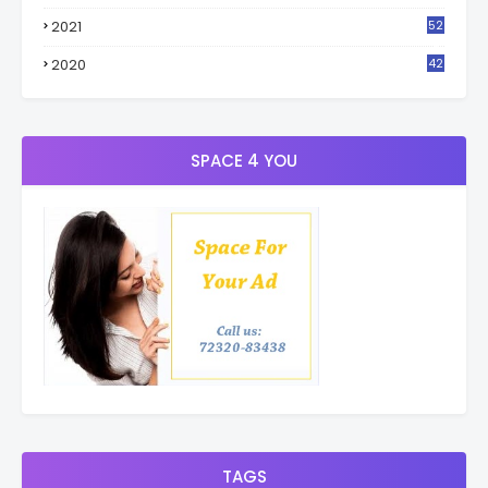
2021
52
3
2020
42
9
SPACE 4 YOU
TAGS