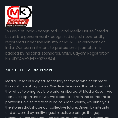
"A Govt. of India Recognized Digital Media House." Media
Kesari is a government-recognized digital news entity,
registered under the Ministry of MSME, Government of
India. Our commitment to professional journalism is
backed by national standards. MSME Udyam Registration
No: UDYAM-RJ-17-0278844
ABOUT THE MEDIA KESARI
Media Kesari is a digital sanctuary for those who seek more
than just "breaking" news. We dive deep into the 'why' behind
the 'what' to bring you the world, unfiltered. At Media Kesari, we
don’t just report the news; we decode it. From the corridors of
power in Delhi to the tech hubs of Silicon Valley, we bring you
the stories that shape our collective future. Driven by integrity
and powered by multi-lingual reach, we bridge the gap
between local heritage and global perspectives. No bias. No