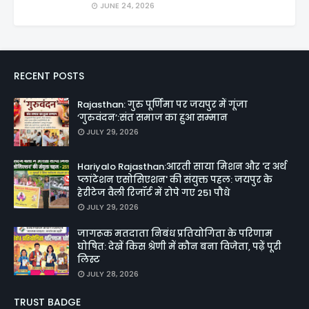
JUNE 24, 2026
RECENT POSTS
Rajasthan: गुरु पूर्णिमा पर जयपुर में गूंजा
‘गुरुवंदन’:संत समाज का हुआ सम्मान
JULY 29, 2026
Hariyalo Rajasthan:आरती साया मिशन और 'द अर्थ
प्लांटेशन एसोसिएशन' की संयुक्त पहल: जयपुर के
हेरीटेज वैली रिजॉर्ट में रोपे गए 251 पौधे
JULY 29, 2026
जागरूक मतदाता निबंध प्रतियोगिता के परिणाम
घोषित: देखें किस श्रेणी में कौन बना विजेता, पढ़ें पूरी
लिस्ट
JULY 28, 2026
TRUST BADGE