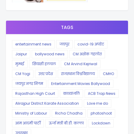
TAGS
entertainment news
जयपुर
covid-19 अपडेट
Jaipur
bollywood news
CM अशोक गहलोत
मुम्बई
सियासी हलचल
CM Arvind Kejriwal
CM Yogi
उत्तर प्रदेश
राजस्थान विश्वविद्यालय
CMHO
जयपुर नगर निगम
Entertainment Movies Bollywood
Rajasthan High Court
काव्यांजलि
ACB Trap News
Alirajpur District Karate Association
Love me do
Ministry of Labour
Richa Chadha
photoshoot
आम आदमी पार्टी
ऊर्जा मंत्री बी.डी. कल्ला
Lockdown
उत्तराखंड