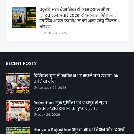
प्रकृति भक्त वैज्ञानिक डॉ. रामदयाल मीणा
'भारत रत्न अवॉर्ड 2026' से अलंकृत, शिमला में
स्वर्णिम भारत फाउंडेशन का भव्य स्नेह मिलन
संपन्न
JUNE 24, 2026
RECENT POSTS
डिजिटल युग में 'स्क्रीन नशा' सबसे बड़ा खतरा: BK
तानिया दीदी
AUGUST 07, 2026
Rajasthan: गुरु पूर्णिमा पर जयपुर में गूंजा
‘गुरुवंदन’:संत समाज का हुआ सम्मान
JULY 29, 2026
Hariyalo Rajasthan:आरती साया मिशन और 'द अर्थ