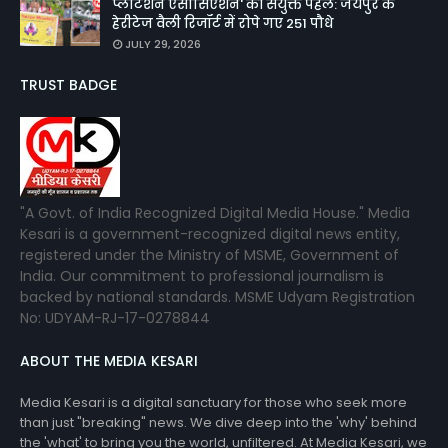
प्लांटेशन एसोसिएशन' की संयुक्त पहल: जयपुर के
हेरीटेज वैली रिजॉर्ट में रोपे गए 251 पौधे
JULY 29, 2026
TRUST BADGE
"A Govt. of India Recognized Digital Media House." Media
Kesari is a government-recognized digital news entity,
registered under the Ministry of MSME, Government of
India. Our commitment to professional journalism is
backed by national standards. MSME Udyam Registration
No: UDYAM-RJ-17-0278844
ABOUT THE MEDIA KESARI
Media Kesari is a digital sanctuary for those who seek more
than just "breaking" news. We dive deep into the 'why' behind
the 'what' to bring you the world, unfiltered. At Media Kesari, we