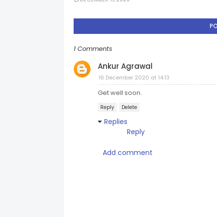
P
1 Comments
Ankur Agrawal
16 December 2020 at 14:13
Get well soon.
Reply
Delete
Replies
Reply
Add comment