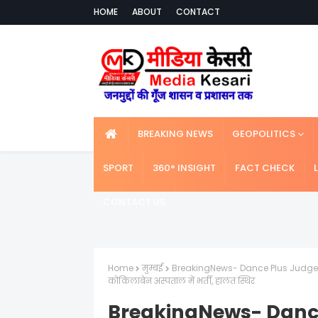
HOME
ABOUT
CONTACT
BREAKING NEWS
GEOPOLITICS
SPORT
360° INSIGHT
FACT CHECK
CONTACT US
Home
मुम्बई
BreakingNews- Dance Plus Judge-मशहूर
कोकिलाबेन अस्पताल में भर्ती, हालत स्थिर
BreakingNews- Dance