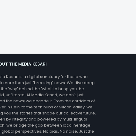
OUT THE MEDIA KESARI
ia Kesari is a digital sanctuary for those who
k more than just "breaking" news. We dive deep
o the 'why' behind the 'what' to bring you the
ld, unfiltered. At Media Kesari, we don’t just
ort the news; we decode it. From the corridors of
er in Delhi to the tech hubs of Silicon Valley, we
ng you the stories that shape our collective future.
ven by integrity and powered by multi-lingual
ch, we bridge the gap between local heritage
 global perspectives. No bias. No noise. Just the