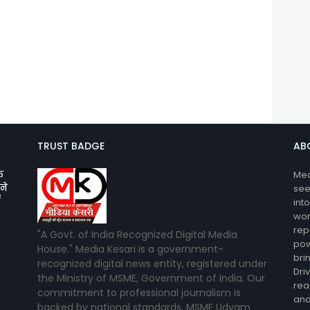
TRUST BADGE
AB
क
Med
ने
see
ट
int
wor
rep
"A Govt. of India Recognized Digital Media
pow
House." Media Kesari is a government-
bri
recognized digital news entity, registered under
Dri
the Ministry of MSME, Government of India. Our
rea
commitment to professional journalism is
and
backed by national standards. MSME Udyam