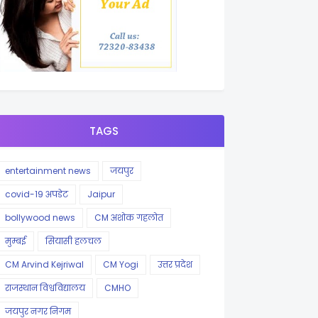
TAGS
entertainment news
जयपुर
covid-19 अपडेट
Jaipur
bollywood news
CM अशोक गहलोत
मुम्बई
सियासी हलचल
CM Arvind Kejriwal
CM Yogi
उत्तर प्रदेश
राजस्थान विश्वविद्यालय
CMHO
जयपुर नगर निगम