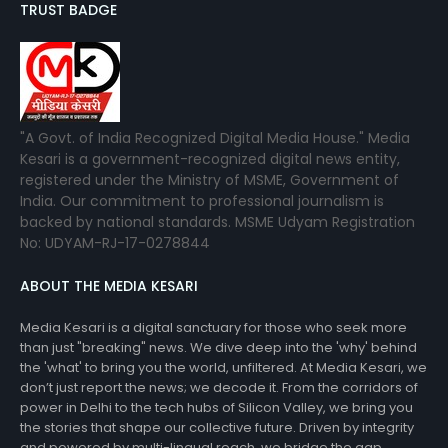
TRUST BADGE
"A Govt. of India Recognized Digital Media House." Media
Kesari is a government-recognized digital news entity,
registered under the Ministry of MSME, Government of
India. Our commitment to professional journalism is
backed by national standards. MSME Udyam Registration
No: UDYAM-RJ-17-0278844
ABOUT THE MEDIA KESARI
Media Kesari is a digital sanctuary for those who seek more
than just "breaking" news. We dive deep into the 'why' behind
the 'what' to bring you the world, unfiltered. At Media Kesari, we
don’t just report the news; we decode it. From the corridors of
power in Delhi to the tech hubs of Silicon Valley, we bring you
the stories that shape our collective future. Driven by integrity
and powered by multi-lingual reach, we bridge the gap