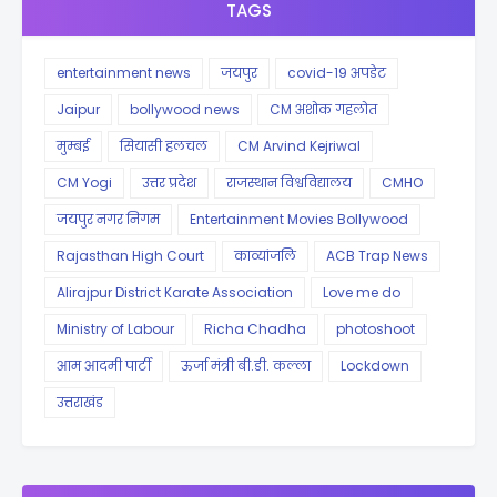
TAGS
entertainment news
जयपुर
covid-19 अपडेट
Jaipur
bollywood news
CM अशोक गहलोत
मुम्बई
सियासी हलचल
CM Arvind Kejriwal
CM Yogi
उत्तर प्रदेश
राजस्थान विश्वविद्यालय
CMHO
जयपुर नगर निगम
Entertainment Movies Bollywood
Rajasthan High Court
काव्यांजलि
ACB Trap News
Alirajpur District Karate Association
Love me do
Ministry of Labour
Richa Chadha
photoshoot
आम आदमी पार्टी
ऊर्जा मंत्री बी.डी. कल्ला
Lockdown
उत्तराखंड