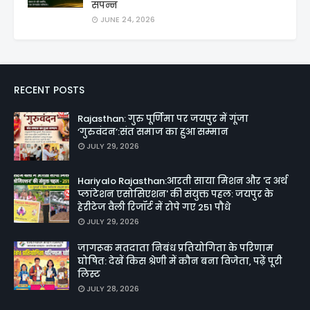
संपन्न
JUNE 24, 2026
RECENT POSTS
Rajasthan: गुरु पूर्णिमा पर जयपुर में गूंजा
‘गुरुवंदन’:संत समाज का हुआ सम्मान
JULY 29, 2026
Hariyalo Rajasthan:आरती साया मिशन और 'द अर्थ
प्लांटेशन एसोसिएशन' की संयुक्त पहल: जयपुर के
हेरीटेज वैली रिजॉर्ट में रोपे गए 251 पौधे
JULY 29, 2026
जागरूक मतदाता निबंध प्रतियोगिता के परिणाम
घोषित: देखें किस श्रेणी में कौन बना विजेता, पढ़ें पूरी
लिस्ट
JULY 28, 2026