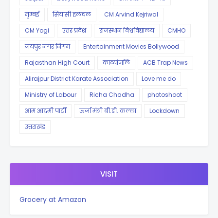
मुम्बई
सियासी हलचल
CM Arvind Kejriwal
CM Yogi
उत्तर प्रदेश
राजस्थान विश्वविद्यालय
CMHO
जयपुर नगर निगम
Entertainment Movies Bollywood
Rajasthan High Court
काव्यांजलि
ACB Trap News
Alirajpur District Karate Association
Love me do
Ministry of Labour
Richa Chadha
photoshoot
आम आदमी पार्टी
ऊर्जा मंत्री बी.डी. कल्ला
Lockdown
उत्तराखंड
VISIT
Grocery at Amazon