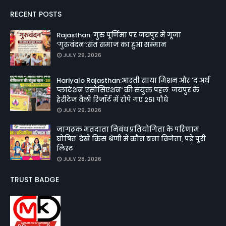
RECENT POSTS
Rajasthan: गुरु पूर्णिमा पर जयपुर में गूंजा
‘गुरुवंदन’:संत समाज का हुआ सम्मान
JULY 29, 2026
Hariyalo Rajasthan:आरती साया मिशन और 'द अर्थ
प्लांटेशन एसोसिएशन' की संयुक्त पहल: जयपुर के
हेरीटेज वैली रिजॉर्ट में रोपे गए 251 पौधे
JULY 29, 2026
जागरूक मतदाता निबंध प्रतियोगिता के परिणाम
घोषित: देखें किस श्रेणी में कौन बना विजेता, पढ़ें पूरी
लिस्ट
JULY 28, 2026
TRUST BADGE