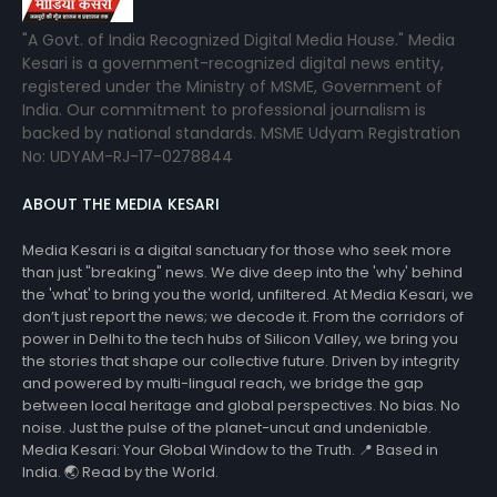
"A Govt. of India Recognized Digital Media House." Media
Kesari is a government-recognized digital news entity,
registered under the Ministry of MSME, Government of
India. Our commitment to professional journalism is
backed by national standards. MSME Udyam Registration
No: UDYAM-RJ-17-0278844
ABOUT THE MEDIA KESARI
Media Kesari is a digital sanctuary for those who seek more
than just "breaking" news. We dive deep into the 'why' behind
the 'what' to bring you the world, unfiltered. At Media Kesari, we
don’t just report the news; we decode it. From the corridors of
power in Delhi to the tech hubs of Silicon Valley, we bring you
the stories that shape our collective future. Driven by integrity
and powered by multi-lingual reach, we bridge the gap
between local heritage and global perspectives. No bias. No
noise. Just the pulse of the planet-uncut and undeniable.
Media Kesari: Your Global Window to the Truth. 📍 Based in
India. 🌏 Read by the World.