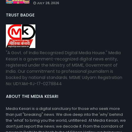
JULY 28, 2026
TRUST BADGE
"A Govt. of India Recognized Digital Media House." Media
Kesari is a government-recognized digital news entity,
registered under the Ministry of MSME, Government of
India. Our commitment to professional journalism is
backed by national standards. MSME Udyam Registration
No: UDYAM-RJ-17-0278844
ABOUT THE MEDIA KESARI
Media Kesari is a digital sanctuary for those who seek more
than just "breaking" news. We dive deep into the 'why' behind
the 'what' to bring you the world, unfiltered. At Media Kesari, we
don’t just report the news; we decode it. From the corridors of