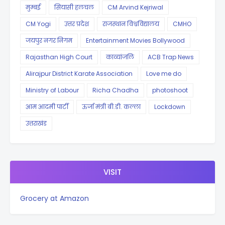
मुम्बई
सियासी हलचल
CM Arvind Kejriwal
CM Yogi
उत्तर प्रदेश
राजस्थान विश्वविद्यालय
CMHO
जयपुर नगर निगम
Entertainment Movies Bollywood
Rajasthan High Court
काव्यांजलि
ACB Trap News
Alirajpur District Karate Association
Love me do
Ministry of Labour
Richa Chadha
photoshoot
आम आदमी पार्टी
ऊर्जा मंत्री बी.डी. कल्ला
Lockdown
उत्तराखंड
VISIT
Grocery at Amazon