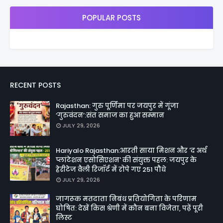
POPULAR POSTS
RECENT POSTS
Rajasthan: गुरु पूर्णिमा पर जयपुर में गूंजा
‘गुरुवंदन’:संत समाज का हुआ सम्मान
JULY 29, 2026
Hariyalo Rajasthan:आरती साया मिशन और 'द अर्थ
प्लांटेशन एसोसिएशन' की संयुक्त पहल: जयपुर के
हेरीटेज वैली रिजॉर्ट में रोपे गए 251 पौधे
JULY 29, 2026
जागरूक मतदाता निबंध प्रतियोगिता के परिणाम
घोषित: देखें किस श्रेणी में कौन बना विजेता, पढ़ें पूरी
लिस्ट