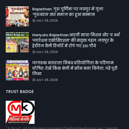
Rajasthan: गुरु पूर्णिमा पर जयपुर में गूंजा
‘गुरुवंदन’:संत समाज का हुआ सम्मान
JULY 29, 2026
Hariyalo Rajasthan:आरती साया मिशन और 'द अर्थ
प्लांटेशन एसोसिएशन' की संयुक्त पहल: जयपुर के
हेरीटेज वैली रिजॉर्ट में रोपे गए 251 पौधे
JULY 29, 2026
जागरूक मतदाता निबंध प्रतियोगिता के परिणाम
घोषित: देखें किस श्रेणी में कौन बना विजेता, पढ़ें पूरी
लिस्ट
JULY 28, 2026
TRUST BADGE
"A Govt. of India Recognized Digital Media House." Media