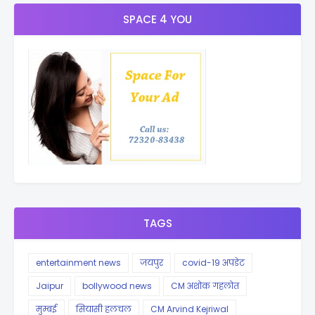
SPACE 4 YOU
TAGS
entertainment news
जयपुर
covid-19 अपडेट
Jaipur
bollywood news
CM अशोक गहलोत
मुम्बई
सियासी हलचल
CM Arvind Kejriwal