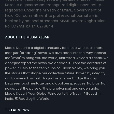
Kesari is a government-recognized digital news entity,
registered under the Ministry of MSME, Government of
India. Our commitment to professional journalism is
backed by national standards. MSME Udyam Registration
No: UDYAM-RJ-17-0278844
ABOUT THE MEDIA KESARI
Media Kesari is a digital sanctuary for those who seek more
than just "breaking" news. We dive deep into the 'why' behind
the 'what' to bring you the world, unfiltered. At Media Kesari, we
don’t just report the news; we decode it. From the corridors of
power in Delhi to the tech hubs of Silicon Valley, we bring you
the stories that shape our collective future. Driven by integrity
and powered by multi-lingual reach, we bridge the gap
between local heritage and global perspectives. No bias. No
noise. Just the pulse of the planet-uncut and undeniable.
Media Kesari: Your Global Window to the Truth. 📍 Based in
India. 🌏 Read by the World.
TOTAL VIEWS