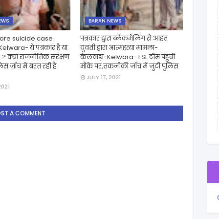
EWS
BARAN NEWS
hore suicide case
पत्रकार द्वारा ब्लैकमेलिंग से आहत
lwara- ये पत्रकार है या
युवती द्वारा आत्महत्या मामला-
क..? क्या राजनीतिक संरक्षण
केलवाड़ा-Kelwara- FSL टीम पहुंची
स जाँच में बरत रही है
मौके पर,तकनीकी जाँच में जुटी पुलिस
JULY 17, 2021
2021
OST A COMMENT