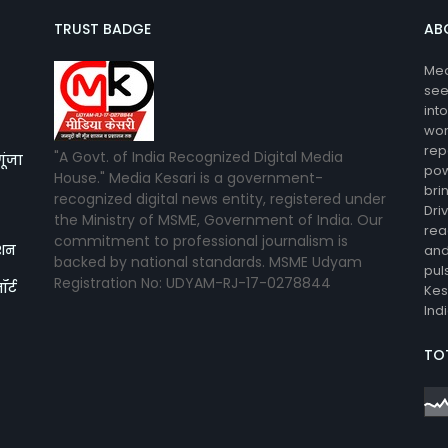
TRUST BADGE
AB
Med
see
int
wor
rep
"A Govt. of India Recognized Digital Media
गूंजा
pow
House." Media Kesari is a government-
bri
recognized digital news entity, registered under
Dri
the Ministry of MSME, Government of India. Our
rea
commitment to professional journalism is
िशन
and
backed by national standards. MSME Udyam
pul
Registration No: UDYAM-RJ-17-0278844
र्ट
Kes
Ind
TO