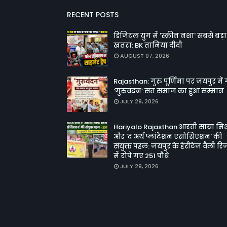
RECENT POSTS
डिजिटल युग में 'स्क्रीन नशा' सबसे बड़ा
खतरा: BK तानिया दीदी
AUGUST 07, 2026
Rajasthan: गुरु पूर्णिमा पर जयपुर में 
‘गुरुवंदन’:संत समाज का हुआ सम्मान
JULY 29, 2026
Hariyalo Rajasthan:आरती साया म
और 'द अर्थ प्लांटेशन एसोसिएशन' की
संयुक्त पहल: जयपुर के हेरीटेज वैली रिजॉ
में रोपे गए 251 पौधे
JULY 29, 2026