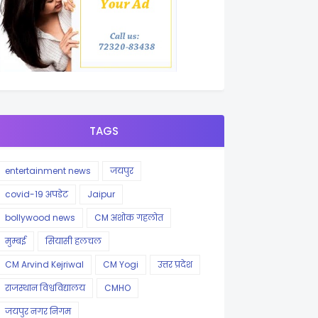
TAGS
entertainment news
जयपुर
covid-19 अपडेट
Jaipur
bollywood news
CM अशोक गहलोत
मुम्बई
सियासी हलचल
CM Arvind Kejriwal
CM Yogi
उत्तर प्रदेश
राजस्थान विश्वविद्यालय
CMHO
जयपुर नगर निगम