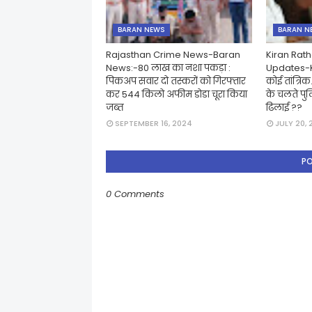
BARAN NEWS
BARAN N
Rajasthan Crime News-Baran
Kiran Rat
News:-80 लाख का नशा पकड़ा :
Updates-Ke
पिकअप सवार दो तस्करों को गिरफ्तार
कोई तांत्रि
कर 544 किलो अफीम डोडा चूरा किया
के चलते पुलि
जब्त
ढिलाई ??
SEPTEMBER 16, 2024
JULY 20, 
P
0 Comments