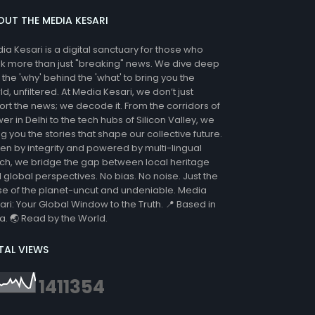
OUT THE MEDIA KESARI
ia Kesari is a digital sanctuary for those who
k more than just "breaking" news. We dive deep
o the 'why' behind the 'what' to bring you the
ld, unfiltered. At Media Kesari, we don’t just
ort the news; we decode it. From the corridors of
er in Delhi to the tech hubs of Silicon Valley, we
ng you the stories that shape our collective future.
ven by integrity and powered by multi-lingual
ch, we bridge the gap between local heritage
 global perspectives. No bias. No noise. Just the
se of the planet-uncut and undeniable. Media
ari: Your Global Window to the Truth. 📍 Based in
ia. 🌏 Read by the World.
TAL VIEWS
1
4
1
1
3
5
4