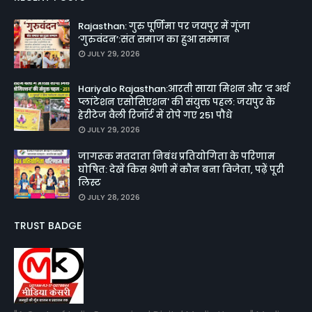
Rajasthan: गुरु पूर्णिमा पर जयपुर में गूंजा
‘गुरुवंदन’:संत समाज का हुआ सम्मान
JULY 29, 2026
Hariyalo Rajasthan:आरती साया मिशन और 'द अर्थ
प्लांटेशन एसोसिएशन' की संयुक्त पहल: जयपुर के
हेरीटेज वैली रिजॉर्ट में रोपे गए 251 पौधे
JULY 29, 2026
जागरूक मतदाता निबंध प्रतियोगिता के परिणाम
घोषित: देखें किस श्रेणी में कौन बना विजेता, पढ़ें पूरी
लिस्ट
JULY 28, 2026
TRUST BADGE