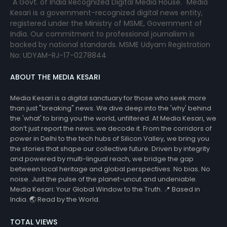
"A Govt. of India Recognized Digital Media House." Media
Kesari is a government-recognized digital news entity,
registered under the Ministry of MSME, Government of
India. Our commitment to professional journalism is
backed by national standards. MSME Udyam Registration
No: UDYAM-RJ-17-0278844
ABOUT THE MEDIA KESARI
Media Kesari is a digital sanctuary for those who seek more
than just "breaking" news. We dive deep into the 'why' behind
the 'what' to bring you the world, unfiltered. At Media Kesari, we
don’t just report the news; we decode it. From the corridors of
power in Delhi to the tech hubs of Silicon Valley, we bring you
the stories that shape our collective future. Driven by integrity
and powered by multi-lingual reach, we bridge the gap
between local heritage and global perspectives. No bias. No
noise. Just the pulse of the planet-uncut and undeniable.
Media Kesari: Your Global Window to the Truth. 📍 Based in
India. 🌏 Read by the World.
TOTAL VIEWS