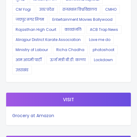
CM Yogi
उत्तर प्रदेश
राजस्थान विश्वविद्यालय
CMHO
जयपुर नगर निगम
Entertainment Movies Bollywood
Rajasthan High Court
काव्यांजलि
ACB Trap News
Alirajpur District Karate Association
Love me do
Ministry of Labour
Richa Chadha
photoshoot
आम आदमी पार्टी
ऊर्जा मंत्री बी.डी. कल्ला
Lockdown
उत्तराखंड
VISIT
Grocery at Amazon