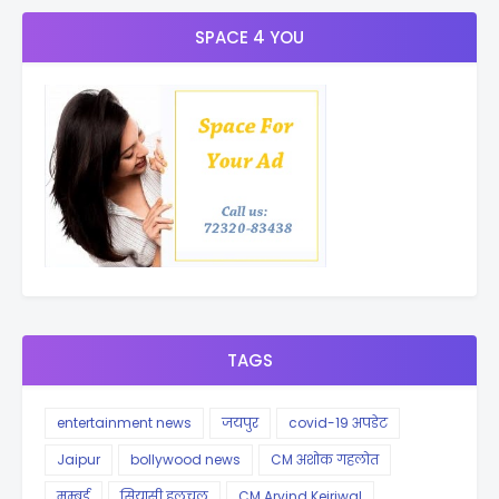
SPACE 4 YOU
TAGS
entertainment news
जयपुर
covid-19 अपडेट
Jaipur
bollywood news
CM अशोक गहलोत
मुम्बई
सियासी हलचल
CM Arvind Kejriwal