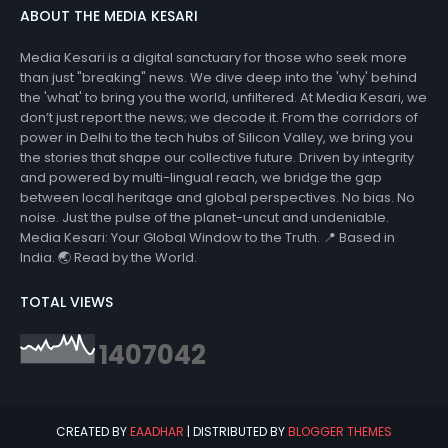
ABOUT THE MEDIA KESARI
Media Kesari is a digital sanctuary for those who seek more
than just "breaking" news. We dive deep into the 'why' behind
the 'what' to bring you the world, unfiltered. At Media Kesari, we
don’t just report the news; we decode it. From the corridors of
power in Delhi to the tech hubs of Silicon Valley, we bring you
the stories that shape our collective future. Driven by integrity
and powered by multi-lingual reach, we bridge the gap
between local heritage and global perspectives. No bias. No
noise. Just the pulse of the planet-uncut and undeniable.
Media Kesari: Your Global Window to the Truth. 📍 Based in
India. 🌏 Read by the World.
TOTAL VIEWS
1
4
0
7
0
4
2
CREATED BY
EAADHAR
| DISTRIBUTED BY
BLOGGER THEMES