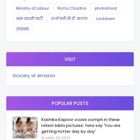
Ministry of Labour
Richa Chadha
photoshoot
आम आदमी पार्टी
ऊर्जा मंत्री बी.डी. कल्ला
Lockdown
उत्तराखंड
VISIT
Grocery at Amazon
POPULAR POSTS
Kashika Kapoor oozes oomph in these
latest bikini pictures; fans say 'You are
getting hotter day by day'
APRIL 03, 2023