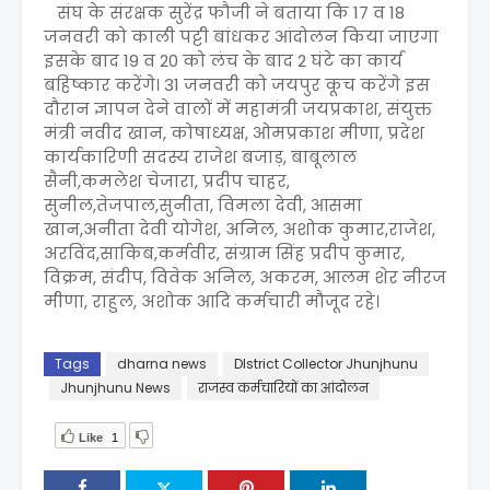
संघ के संरक्षक सुरेंद्र फौजी ने बताया कि 17 व 18
जनवरी को काली पट्टी बांधकर आंदोलन किया जाएगा
इसके बाद 19 व 20 को लंच के बाद 2 घंटे का कार्य
बहिष्कार करेंगे। 31 जनवरी को जयपुर कूच करेंगे इस
दौरान ज्ञापन देने वालों में महामंत्री जयप्रकाश, संयुक्त
मंत्री नवीद खान, कोषाध्यक्ष, ओमप्रकाश मीणा, प्रदेश
कार्यकारिणी सदस्य राजेश बजाड़, बाबूलाल
सैनी,कमलेश चेजारा, प्रदीप चाहर,
सुनील,तेजपाल,सुनीता, विमला देवी, आसमा
खान,अनीता देवी योगेश, अनिल, अशोक कुमार,राजेश,
अरविंद,साकिब,कर्मवीर, संग्राम सिंह प्रदीप कुमार,
विक्रम, संदीप, विवेक अनिल, अकरम, आलम शेर नीरज
मीणा, राहुल, अशोक आदि कर्मचारी मौजूद रहे।
Tags
dharna news
DIstrict Collector Jhunjhunu
Jhunjhunu News
राजस्व कर्मचारियों का आंदोलन
Like
1