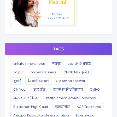
TAGS
entertainment news
जयपुर
covid-19 अपडेट
Jaipur
bollywood news
CM अशोक गहलोत
मुम्बई
सियासी हलचल
CM Arvind Kejriwal
CM Yogi
उत्तर प्रदेश
राजस्थान विश्वविद्यालय
CMHO
जयपुर नगर निगम
Entertainment Movies Bollywood
Rajasthan High Court
काव्यांजलि
ACB Trap News
Alirajpur District Karate Association
Love me do