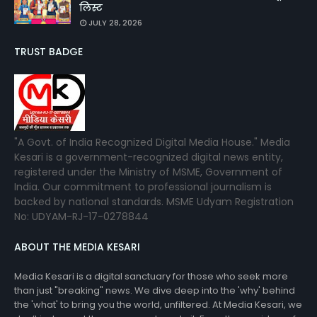
लिस्ट
JULY 28, 2026
TRUST BADGE
"A Govt. of India Recognized Digital Media House." Media
Kesari is a government-recognized digital news entity,
registered under the Ministry of MSME, Government of
India. Our commitment to professional journalism is
backed by national standards. MSME Udyam Registration
No: UDYAM-RJ-17-0278844
ABOUT THE MEDIA KESARI
Media Kesari is a digital sanctuary for those who seek more
than just "breaking" news. We dive deep into the 'why' behind
the 'what' to bring you the world, unfiltered. At Media Kesari, we