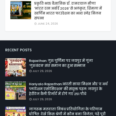
प्रकृति भक्त वैज्ञानिक डॉ. रामदयाल मीणा
'भारत रत्न अवॉर्ड 2026' से अलंकृत, शिमला में
स्वर्णिम भारत फाउंडेशन का भव्य स्नेह मिलन
संपन्न
JUNE 24, 2026
RECENT POSTS
Rajasthan: गुरु पूर्णिमा पर जयपुर में गूंजा
‘गुरुवंदन’:संत समाज का हुआ सम्मान
JULY 29, 2026
Hariyalo Rajasthan:आरती साया मिशन और 'द अर्थ
प्लांटेशन एसोसिएशन' की संयुक्त पहल: जयपुर के
हेरीटेज वैली रिजॉर्ट में रोपे गए 251 पौधे
JULY 29, 2026
जागरूक मतदाता निबंध प्रतियोगिता के परिणाम
घोषित: देखें किस श्रेणी में कौन बना विजेता, पढ़ें पूरी