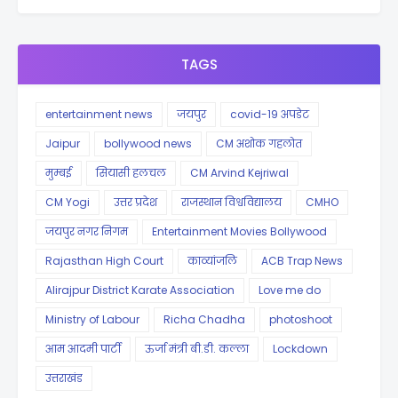
TAGS
entertainment news
जयपुर
covid-19 अपडेट
Jaipur
bollywood news
CM अशोक गहलोत
मुम्बई
सियासी हलचल
CM Arvind Kejriwal
CM Yogi
उत्तर प्रदेश
राजस्थान विश्वविद्यालय
CMHO
जयपुर नगर निगम
Entertainment Movies Bollywood
Rajasthan High Court
काव्यांजलि
ACB Trap News
Alirajpur District Karate Association
Love me do
Ministry of Labour
Richa Chadha
photoshoot
आम आदमी पार्टी
ऊर्जा मंत्री बी.डी. कल्ला
Lockdown
उत्तराखंड