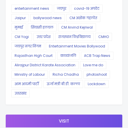
entertainment news
जयपुर
covid-19 अपडेट
Jaipur
bollywood news
CM अशोक गहलोत
मुम्बई
सियासी हलचल
CM Arvind Kejriwal
CM Yogi
उत्तर प्रदेश
राजस्थान विश्वविद्यालय
CMHO
जयपुर नगर निगम
Entertainment Movies Bollywood
Rajasthan High Court
काव्यांजलि
ACB Trap News
Alirajpur District Karate Association
Love me do
Ministry of Labour
Richa Chadha
photoshoot
आम आदमी पार्टी
ऊर्जा मंत्री बी.डी. कल्ला
Lockdown
उत्तराखंड
VISIT