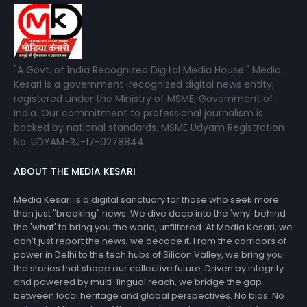
"A Govt. of India Recognized Digital Media House." Media
Kesari is a government-recognized digital news entity,
registered under the Ministry of MSME, Government of
India. Our commitment to professional journalism is
backed by national standards. MSME Udyam Registration
No: UDYAM-RJ-17-0278844
ABOUT THE MEDIA KESARI
Media Kesari is a digital sanctuary for those who seek more
than just "breaking" news. We dive deep into the 'why' behind
the 'what' to bring you the world, unfiltered. At Media Kesari, we
don’t just report the news; we decode it. From the corridors of
power in Delhi to the tech hubs of Silicon Valley, we bring you
the stories that shape our collective future. Driven by integrity
and powered by multi-lingual reach, we bridge the gap
between local heritage and global perspectives. No bias. No