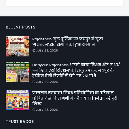
RECENT POSTS
Rajasthan: गुरु पूर्णिमा पर जयपुर में गूंजा
‘गुरुवंदन’:संत समाज का हुआ सम्मान
JULY 29, 2026
Hariyalo Rajasthan:आरती साया मिशन और 'द अर्थ
प्लांटेशन एसोसिएशन' की संयुक्त पहल: जयपुर के
हेरीटेज वैली रिजॉर्ट में रोपे गए 251 पौधे
JULY 29, 2026
जागरूक मतदाता निबंध प्रतियोगिता के परिणाम
घोषित: देखें किस श्रेणी में कौन बना विजेता, पढ़ें पूरी
लिस्ट
JULY 28, 2026
TRUST BADGE