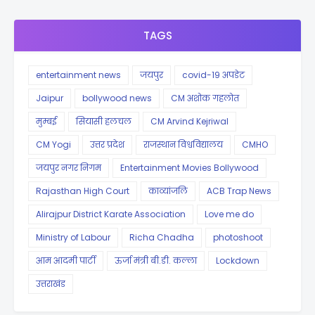
TAGS
entertainment news
जयपुर
covid-19 अपडेट
Jaipur
bollywood news
CM अशोक गहलोत
मुम्बई
सियासी हलचल
CM Arvind Kejriwal
CM Yogi
उत्तर प्रदेश
राजस्थान विश्वविद्यालय
CMHO
जयपुर नगर निगम
Entertainment Movies Bollywood
Rajasthan High Court
काव्यांजलि
ACB Trap News
Alirajpur District Karate Association
Love me do
Ministry of Labour
Richa Chadha
photoshoot
आम आदमी पार्टी
ऊर्जा मंत्री बी.डी. कल्ला
Lockdown
उत्तराखंड