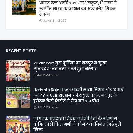
'भारत रत्न अवॉर्ड 2026' से अलंकृत, शिमला में
स्वर्णिम भारत फाउंडेशन का भव्य स्नेह मिलन
संपन्न
JUNE 24, 2026
RECENT POSTS
Rajasthan: गुरु पूर्णिमा पर जयपुर में गूंजा
‘गुरुवंदन’:संत समाज का हुआ सम्मान
JULY 29, 2026
Hariyalo Rajasthan:आरती साया मिशन और 'द अर्थ
प्लांटेशन एसोसिएशन' की संयुक्त पहल: जयपुर के
हेरीटेज वैली रिजॉर्ट में रोपे गए 251 पौधे
JULY 29, 2026
जागरूक मतदाता निबंध प्रतियोगिता के परिणाम
घोषित: देखें किस श्रेणी में कौन बना विजेता, पढ़ें पूरी
लिस्ट