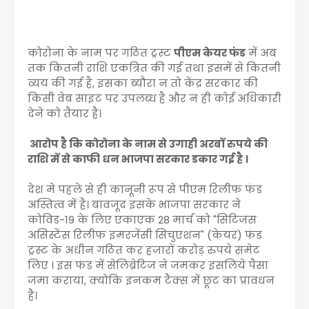
कोरोना के नाम पर गठित ट्रस्ट
पीएम केयर फंड
में अब
तक कितनी राशि एकत्रित की गई तथा इसमें से कितनी
व्यय की गई है, इसका ब्यौरा न तो केंद्र सरकार की
किसी वेब साइट पर उपलब्ध है और न ही कोई अधिकारी
देने को तैयार है।
आरोप है कि कोरोना के नाम से उगाही अरबों रुपये की
राशि में से काफी धन भाजपा सरकार डकार गई है ।
देश मे पहले से ही कानूनी रूप से पीएम रिलीफ फंड
अस्तित्व में है। बावजूद इसके भाजपा सरकार ने
कोविड-19 के लिए एकाएक 28 मार्च को "सिटिजंस
असिस्टेंस रिलीफ इमरजेंसी सिचुएशन" (केयर) फंड
ट्रस्ट के अधीन गठित कर हजारों करोड़ रुपये समेट
लिए । इस फंड में सेलिब्रेटिज ने जमकर इसलिये पैसा
जमा कराया, क्योकि इनकम टैक्स में छूट का प्रावधन
है।