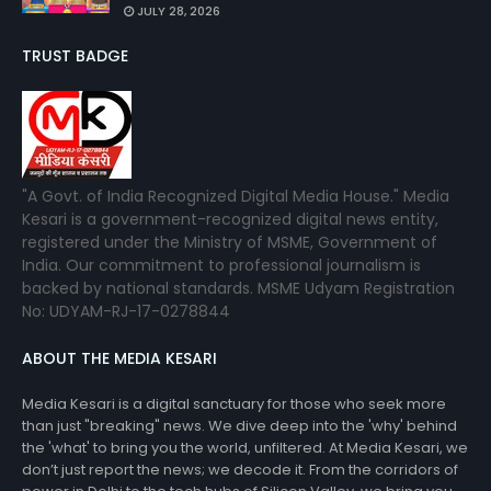
JULY 28, 2026
TRUST BADGE
"A Govt. of India Recognized Digital Media House." Media
Kesari is a government-recognized digital news entity,
registered under the Ministry of MSME, Government of
India. Our commitment to professional journalism is
backed by national standards. MSME Udyam Registration
No: UDYAM-RJ-17-0278844
ABOUT THE MEDIA KESARI
Media Kesari is a digital sanctuary for those who seek more
than just "breaking" news. We dive deep into the 'why' behind
the 'what' to bring you the world, unfiltered. At Media Kesari, we
don’t just report the news; we decode it. From the corridors of