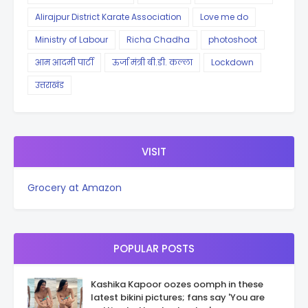
Alirajpur District Karate Association
Love me do
Ministry of Labour
Richa Chadha
photoshoot
आम आदमी पार्टी
ऊर्जा मंत्री बी.डी. कल्ला
Lockdown
उत्तराखंड
VISIT
Grocery at Amazon
POPULAR POSTS
Kashika Kapoor oozes oomph in these
latest bikini pictures; fans say 'You are