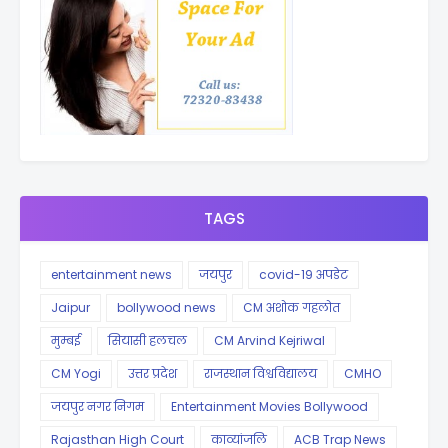
TAGS
entertainment news
जयपुर
covid-19 अपडेट
Jaipur
bollywood news
CM अशोक गहलोत
मुम्बई
सियासी हलचल
CM Arvind Kejriwal
CM Yogi
उत्तर प्रदेश
राजस्थान विश्वविद्यालय
CMHO
जयपुर नगर निगम
Entertainment Movies Bollywood
Rajasthan High Court
काव्यांजलि
ACB Trap News