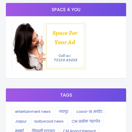
SPACE 4 YOU
TAGS
entertainment news
जयपुर
covid-19 अपडेट
Jaipur
bollywood news
CM अशोक गहलोत
मुम्बई
सियासी हलचल
CM Arvind Kejriwal