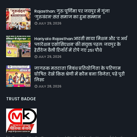
Rajasthan: गुरु पूर्णिमा पर जयपुर में गूंजा
‘गुरुवंदन’:संत समाज का हुआ सम्मान
JULY 29, 2026
Hariyalo Rajasthan:आरती साया मिशन और 'द अर्थ
प्लांटेशन एसोसिएशन' की संयुक्त पहल: जयपुर के
हेरीटेज वैली रिजॉर्ट में रोपे गए 251 पौधे
JULY 29, 2026
जागरूक मतदाता निबंध प्रतियोगिता के परिणाम
घोषित: देखें किस श्रेणी में कौन बना विजेता, पढ़ें पूरी
लिस्ट
JULY 28, 2026
TRUST BADGE