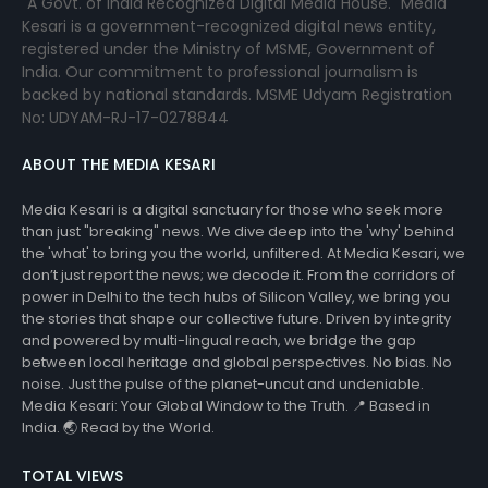
"A Govt. of India Recognized Digital Media House." Media
Kesari is a government-recognized digital news entity,
registered under the Ministry of MSME, Government of
India. Our commitment to professional journalism is
backed by national standards. MSME Udyam Registration
No: UDYAM-RJ-17-0278844
ABOUT THE MEDIA KESARI
Media Kesari is a digital sanctuary for those who seek more
than just "breaking" news. We dive deep into the 'why' behind
the 'what' to bring you the world, unfiltered. At Media Kesari, we
don’t just report the news; we decode it. From the corridors of
power in Delhi to the tech hubs of Silicon Valley, we bring you
the stories that shape our collective future. Driven by integrity
and powered by multi-lingual reach, we bridge the gap
between local heritage and global perspectives. No bias. No
noise. Just the pulse of the planet-uncut and undeniable.
Media Kesari: Your Global Window to the Truth. 📍 Based in
India. 🌏 Read by the World.
TOTAL VIEWS