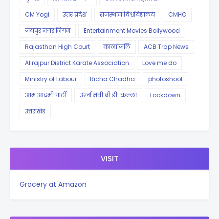
CM Yogi
उत्तर प्रदेश
राजस्थान विश्वविद्यालय
CMHO
जयपुर नगर निगम
Entertainment Movies Bollywood
Rajasthan High Court
काव्यांजलि
ACB Trap News
Alirajpur District Karate Association
Love me do
Ministry of Labour
Richa Chadha
photoshoot
आम आदमी पार्टी
ऊर्जा मंत्री बी.डी. कल्ला
Lockdown
उत्तराखंड
VISIT
Grocery at Amazon