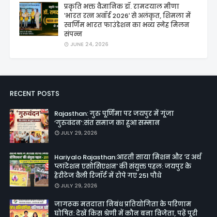
प्रकृति भक्त वैज्ञानिक डॉ. रामदयाल मीणा
'भारत रत्न अवॉर्ड 2026' से अलंकृत, शिमला में
स्वर्णिम भारत फाउंडेशन का भव्य स्नेह मिलन
संपन्न
JUNE 24, 2026
RECENT POSTS
Rajasthan: गुरु पूर्णिमा पर जयपुर में गूंजा
‘गुरुवंदन’:संत समाज का हुआ सम्मान
JULY 29, 2026
Hariyalo Rajasthan:आरती साया मिशन और 'द अर्थ
प्लांटेशन एसोसिएशन' की संयुक्त पहल: जयपुर के
हेरीटेज वैली रिजॉर्ट में रोपे गए 251 पौधे
JULY 29, 2026
जागरूक मतदाता निबंध प्रतियोगिता के परिणाम
घोषित: देखें किस श्रेणी में कौन बना विजेता, पढ़ें पूरी