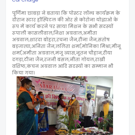
पूर्णिमा छाबड़ा ने बताया कि पोस्टर लॉन्च कार्यक्रम के
दौरान स्टार हॉस्पिटल की ओर से कोरोना योद्धाओं के
रूप में कार्य करने पर साया मिशन के सभी सदस्यों
रूपाली कासलीवाल,निशा अग्रवाल,अमीता
अग्रवाल,शारदा बोहरा,रचना जैन,रीना जैन,संतोष
बड़जात्या,अनिता जैन,ललिता शर्मा,मोनिका मिश्रा,मीनू
शर्मा,अमीता अग्रवाल,मंजू व्यास,नूतन चौहान,रीया
दगड़ा,टीना जैन,रजनी बंसल,नीता गोयल,राखी
वशिष्ठ,कंचन अग्रवाल आदि सदस्यों का सम्मान भी
किया गया।