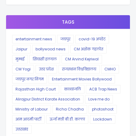
TAGS
entertainment news
जयपुर
covid-19 अपडेट
Jaipur
bollywood news
CM अशोक गहलोत
मुम्बई
सियासी हलचल
CM Arvind Kejriwal
CM Yogi
उत्तर प्रदेश
राजस्थान विश्वविद्यालय
CMHO
जयपुर नगर निगम
Entertainment Movies Bollywood
Rajasthan High Court
काव्यांजलि
ACB Trap News
Alirajpur District Karate Association
Love me do
Ministry of Labour
Richa Chadha
photoshoot
आम आदमी पार्टी
ऊर्जा मंत्री बी.डी. कल्ला
Lockdown
उत्तराखंड