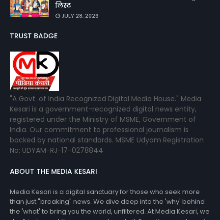
लिस्ट
JULY 28, 2026
TRUST BADGE
"A Govt. of India Recognized Digital Media House." Media
Kesari is a government-recognized digital news entity,
registered under the Ministry of MSME, Government of
India. Our commitment to professional journalism is
backed by national standards. MSME Udyam Registration
No: UDYAM-RJ-17-0278844
ABOUT THE MEDIA KESARI
Media Kesari is a digital sanctuary for those who seek more
than just "breaking" news. We dive deep into the 'why' behind
the 'what' to bring you the world, unfiltered. At Media Kesari, we