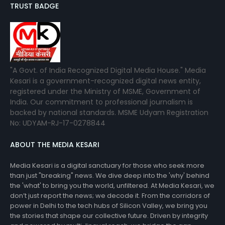
TRUST BADGE
"A Govt. of India Recognized Digital Media House." Media
Kesari is a government-recognized digital news entity,
registered under the Ministry of MSME, Government of
India. Our commitment to professional journalism is
backed by national standards. MSME Udyam Registration
No: UDYAM-RJ-17-0278844
ABOUT THE MEDIA KESARI
Media Kesari is a digital sanctuary for those who seek more
than just "breaking" news. We dive deep into the 'why' behind
the 'what' to bring you the world, unfiltered. At Media Kesari, we
don’t just report the news; we decode it. From the corridors of
power in Delhi to the tech hubs of Silicon Valley, we bring you
the stories that shape our collective future. Driven by integrity