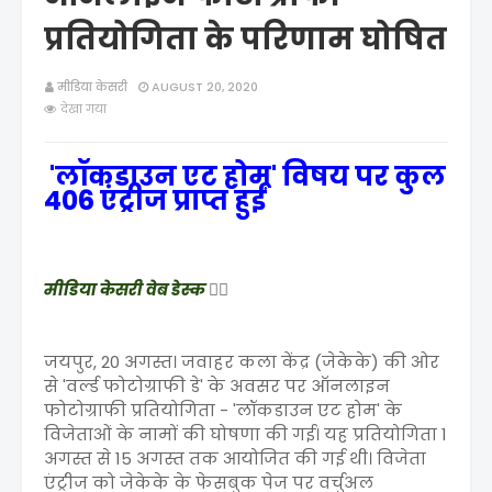
प्रतियोगिता के परिणाम घोषित
मीडिया केसरी
AUGUST 20, 2020
देखा गया
'लॉकडाउन एट होम' विषय पर कुल
406 एंट्रीज प्राप्त हुईं
मीडिया केसरी वेब डेस्क
✍🏻
जयपुर, 20 अगस्त। जवाहर कला केंद्र (जेकेके) की ओर
से 'वर्ल्ड फोटोग्राफी डे' के अवसर पर ऑनलाइन
फोटोग्राफी प्रतियोगिता - 'लॉकडाउन एट होम' के
विजेताओं के नामों की घोषणा की गई। यह प्रतियोगिता 1
अगस्त से 15 अगस्त तक आयोजित की गई थी। विजेता
एंट्रीज को जेकेके के फेसबुक पेज पर वर्चुअल