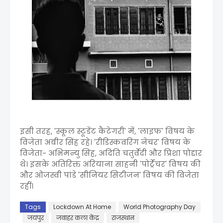
इसी तरह, 'स्कूल स्टूडेंट कैटेगरी' में, 'लाइफ' विषय के
विजेता अबीर सिंह रहे। 'रीडिस्कवरिंग नेचर' विषय के
विजेता- अभिमन्यु सिंह, अदिति चतुर्वेदी और प्रिशा पोद्दार
थे। इसके अतिरिक्त अरियाना साहनी 'पोर्ट्रेचर' विषय की
और ओजस्वी पांडे 'सीनियर सिटीजन' विषय की विजेता
रहीं।
Tags
Lockdown At Home
World Photography Day
जयपुर
जवाहर कला केंद्र
राजस्थान