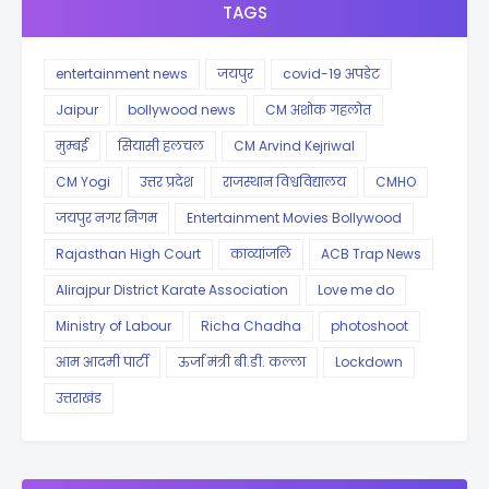
TAGS
entertainment news
जयपुर
covid-19 अपडेट
Jaipur
bollywood news
CM अशोक गहलोत
मुम्बई
सियासी हलचल
CM Arvind Kejriwal
CM Yogi
उत्तर प्रदेश
राजस्थान विश्वविद्यालय
CMHO
जयपुर नगर निगम
Entertainment Movies Bollywood
Rajasthan High Court
काव्यांजलि
ACB Trap News
Alirajpur District Karate Association
Love me do
Ministry of Labour
Richa Chadha
photoshoot
आम आदमी पार्टी
ऊर्जा मंत्री बी.डी. कल्ला
Lockdown
उत्तराखंड