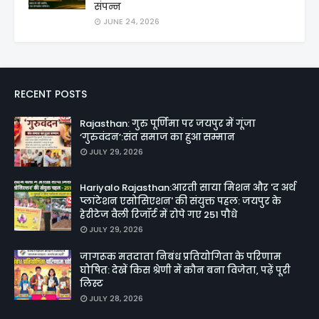
संपन्न
JUNE 24, 2026
RECENT POSTS
Rajasthan: गुरु पूर्णिमा पर जयपुर में गूंजा
‘गुरुवंदन’:संत समाज का हुआ सम्मान
JULY 29, 2026
Hariyalo Rajasthan:आरती साया मिशन और 'द अर्थ
प्लांटेशन एसोसिएशन' की संयुक्त पहल: जयपुर के
हेरीटेज वैली रिजॉर्ट में रोपे गए 251 पौधे
JULY 29, 2026
जागरूक मतदाता निबंध प्रतियोगिता के परिणाम
घोषित: देखें किस श्रेणी में कौन बना विजेता, पढ़ें पूरी
लिस्ट
JULY 28, 2026