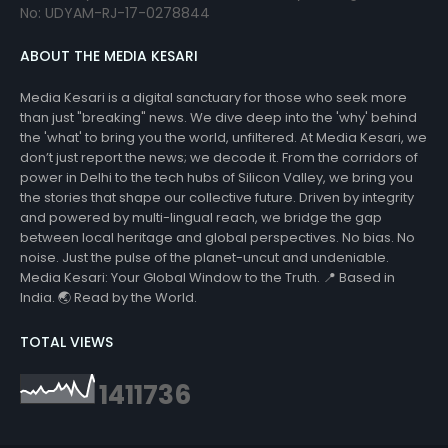
No: UDYAM-RJ-17-0278844
ABOUT THE MEDIA KESARI
Media Kesari is a digital sanctuary for those who seek more
than just "breaking" news. We dive deep into the 'why' behind
the 'what' to bring you the world, unfiltered. At Media Kesari, we
don’t just report the news; we decode it. From the corridors of
power in Delhi to the tech hubs of Silicon Valley, we bring you
the stories that shape our collective future. Driven by integrity
and powered by multi-lingual reach, we bridge the gap
between local heritage and global perspectives. No bias. No
noise. Just the pulse of the planet-uncut and undeniable.
Media Kesari: Your Global Window to the Truth. 📍 Based in
India. 🌏 Read by the World.
TOTAL VIEWS
1
4
1
1
7
3
6