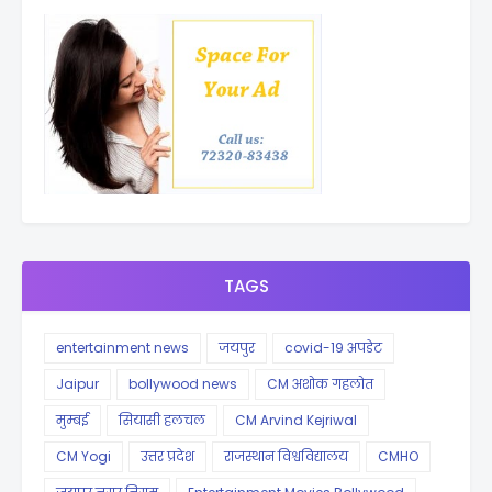
TAGS
entertainment news
जयपुर
covid-19 अपडेट
Jaipur
bollywood news
CM अशोक गहलोत
मुम्बई
सियासी हलचल
CM Arvind Kejriwal
CM Yogi
उत्तर प्रदेश
राजस्थान विश्वविद्यालय
CMHO