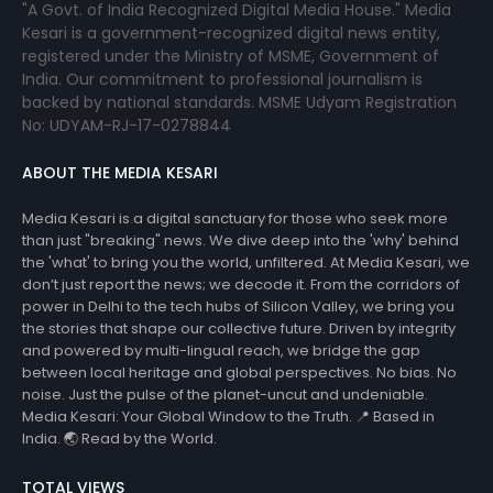
"A Govt. of India Recognized Digital Media House." Media
Kesari is a government-recognized digital news entity,
registered under the Ministry of MSME, Government of
India. Our commitment to professional journalism is
backed by national standards. MSME Udyam Registration
No: UDYAM-RJ-17-0278844
ABOUT THE MEDIA KESARI
Media Kesari is a digital sanctuary for those who seek more
than just "breaking" news. We dive deep into the 'why' behind
the 'what' to bring you the world, unfiltered. At Media Kesari, we
don’t just report the news; we decode it. From the corridors of
power in Delhi to the tech hubs of Silicon Valley, we bring you
the stories that shape our collective future. Driven by integrity
and powered by multi-lingual reach, we bridge the gap
between local heritage and global perspectives. No bias. No
noise. Just the pulse of the planet-uncut and undeniable.
Media Kesari: Your Global Window to the Truth. 📍 Based in
India. 🌏 Read by the World.
TOTAL VIEWS