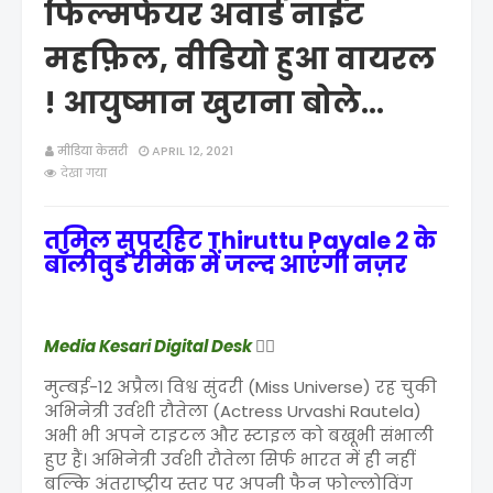
फिल्मफेयर अवार्ड नाईट
महफ़िल, वीडियो हुआ वायरल
! आयुष्मान खुराना बोले...
मीडिया केसरी
APRIL 12, 2021
देखा गया
तमिल सुपरहिट Thiruttu Payale 2 के
बॉलीवुड रीमेक में जल्द आएंगी नज़र
Media Kesari Digital Desk
✍🏻
मुम्बई-12 अप्रैल। विश्व सुंदरी (Miss Universe) रह चुकी
अभिनेत्री उर्वशी रौतेला (Actress Urvashi Rautela)
अभी भी अपने टाइटल और स्टाइल को बखूभी संभाली
हुए हैं। अभिनेत्री उर्वशी रौतेला सिर्फ भारत में ही नहीं
बल्कि अंतराष्ट्रीय स्तर पर अपनी फैन फोल्लोविंग