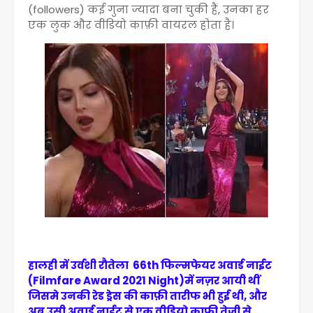
(followers) कई गुना ज्यादा बना चुकी हैं, उनका हर
एक लुक और वीडियो काफ़ी वायरल होता है।
हालही में उर्वशी रौतेला 66th फिल्मफेयर अवार्ड नाईट
(Filmfare Award 2021 Night)में नज़र आयी थीं
जिसमे उनकी रेड ड्रेस की काफ़ी तारीफ भी हुई थी, और
अब उसी अवार्ड नाईट से एक वीडियो काफ़ी तेजी से