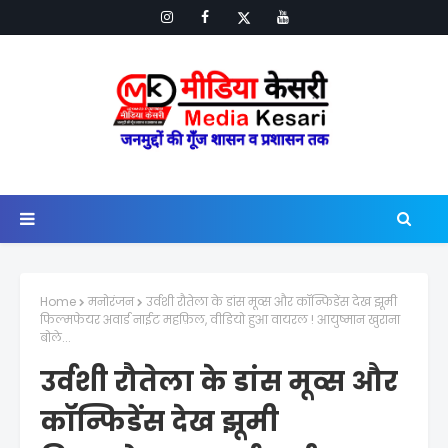
Home
मनोरंजन
उर्वशी रौतेला के डांस मूव्स और कॉन्फिडेंस देख झूमी
फिल्मफेयर अवार्ड नाईट महफ़िल, वीडियो हुआ वायरल ! आयुष्मान खुराना
बोले...
उर्वशी रौतेला के डांस मूव्स और
कॉन्फिडेंस देख झूमी