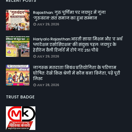
RECENT POSTS
Rajasthan: गुरु पूर्णिमा पर जयपुर में गूंजा
‘गुरुवंदन’:संत समाज का हुआ सम्मान
JULY 29, 2026
Hariyalo Rajasthan:आरती साया मिशन और 'द अर्थ
प्लांटेशन एसोसिएशन' की संयुक्त पहल: जयपुर के
हेरीटेज वैली रिजॉर्ट में रोपे गए 251 पौधे
JULY 29, 2026
जागरूक मतदाता निबंध प्रतियोगिता के परिणाम
घोषित: देखें किस श्रेणी में कौन बना विजेता, पढ़ें पूरी
लिस्ट
JULY 28, 2026
TRUST BADGE