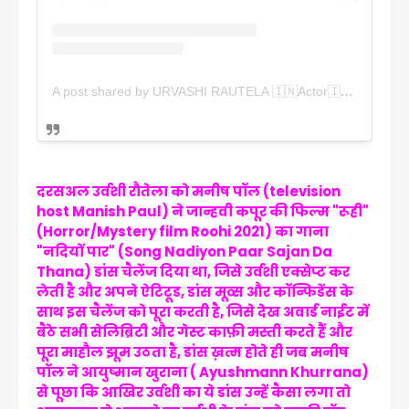
A post shared by URVASHI RAUTELA 🇮🇳Actor🇮🇳 (@urvashirautela)
दरसअल उर्वशी रौतेला को मनीष पॉल (television
host Manish Paul) ने जान्हवी कपूर की फिल्म "रूही"
(Horror/Mystery film Roohi 2021) का गाना
"नदियों पार" (Song Nadiyon Paar Sajan Da
Thana) डांस चैलेंज दिया था, जिसे उर्वशी एक्सेप्ट कर
लेती है और अपने ऐटिटूड, डांस मूव्स और कॉन्फिडेंस के
साथ इस चैलेंज को पूरा करती है, जिसे देख अवार्ड नाईट में
बैठे सभी सेलिब्रिटी और गेस्ट काफ़ी मस्ती करते हैं और
पूरा माहौल झूम उठता है, डांस ख़त्म होते ही जब मनीष
पॉल ने आयुष्मान खुराना ( Ayushmann Khurrana)
से पूछा कि आखिर उर्वशी का ये डांस उन्हें कैसा लगा तो