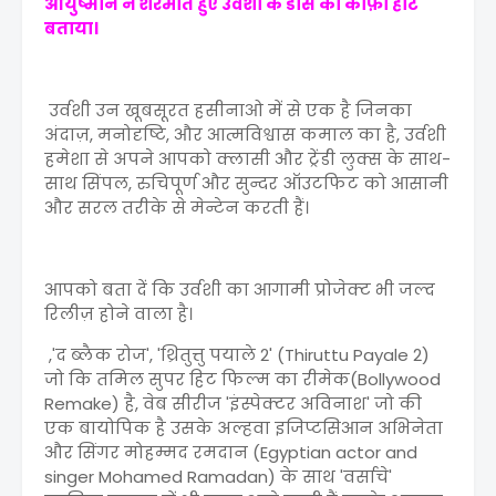
आयुष्मान ने शरमाते हुए उर्वशी के डांस को काफ़ी हॉट
बताया।
उर्वशी उन खूबसूरत हसीनाओ में से एक है जिनका
अंदाज़, मनोदृष्टि, और आत्मविश्वास कमाल का है, उर्वशी
हमेशा से अपने आपको क्लासी और ट्रेंडी लुक्स के साथ-
साथ सिंपल, रुचिपूर्ण और सुन्दर ऑउटफिट को आसानी
और सरल तरीके से मेन्टेन करती हैं।
आपको बता दें कि उर्वशी का आगामी प्रोजेक्ट भी जल्द
रिलीज़ होने वाला है।
,'द ब्लैक रोज', 'थ्रितुत्तु पयाले 2' (Thiruttu Payale 2)
जो कि तमिल सुपर हिट फिल्म का रीमेक(Bollywood
Remake) है, वेब सीरीज 'इंस्पेक्टर अविनाश' जो की
एक बायोपिक है उसके अल्हवा इजिप्टसिआन अभिनेता
और सिंगर मोहम्मद रमदान (Egyptian actor and
singer Mohamed Ramadan) के साथ 'वर्साचे'