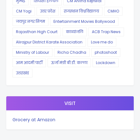
मुम्बई
सियासी हलचल
CM Arvind Kejriwal
CM Yogi
उत्तर प्रदेश
राजस्थान विश्वविद्यालय
CMHO
जयपुर नगर निगम
Entertainment Movies Bollywood
Rajasthan High Court
काव्यांजलि
ACB Trap News
Alirajpur District Karate Association
Love me do
Ministry of Labour
Richa Chadha
photoshoot
आम आदमी पार्टी
ऊर्जा मंत्री बी.डी. कल्ला
Lockdown
उत्तराखंड
VISIT
Grocery at Amazon