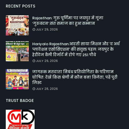
RECENT POSTS
Rajasthan: गुरु पूर्णिमा पर जयपुर में गूंजा
‘गुरुवंदन’:संत समाज का हुआ सम्मान
JULY 29, 2026
Hariyalo Rajasthan:आरती साया मिशन और 'द अर्थ
प्लांटेशन एसोसिएशन' की संयुक्त पहल: जयपुर के
हेरीटेज वैली रिजॉर्ट में रोपे गए 251 पौधे
JULY 29, 2026
जागरूक मतदाता निबंध प्रतियोगिता के परिणाम
घोषित: देखें किस श्रेणी में कौन बना विजेता, पढ़ें पूरी
लिस्ट
JULY 28, 2026
TRUST BADGE