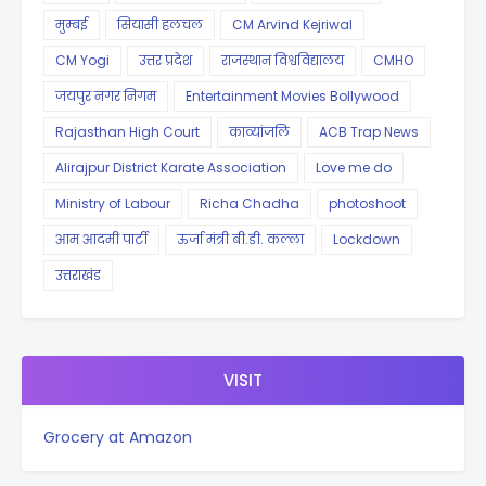
मुम्बई
सियासी हलचल
CM Arvind Kejriwal
CM Yogi
उत्तर प्रदेश
राजस्थान विश्वविद्यालय
CMHO
जयपुर नगर निगम
Entertainment Movies Bollywood
Rajasthan High Court
काव्यांजलि
ACB Trap News
Alirajpur District Karate Association
Love me do
Ministry of Labour
Richa Chadha
photoshoot
आम आदमी पार्टी
ऊर्जा मंत्री बी.डी. कल्ला
Lockdown
उत्तराखंड
VISIT
Grocery at Amazon