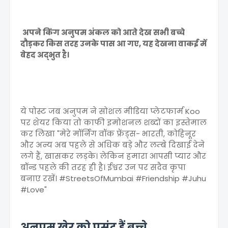
अपने किंग अनुपम अंकल को आते देख सभी बच्चे
दौड़कर किस तरह उनके पास आ गए, यह देखना वाकई में
बेहद अद्भुत है।
ये पोस्ट जब अनुपम ने सोशल मीडिया प्लेटफार्म Koo
पर शेयर किया तो काफी इमोशनल शब्दों का इस्तेमाल
कर लिखा "मेरे मॉर्निंग वॉक फ्रेंड्स- भारती, कोहिनूर
और अन्य अब पहले से अधिक बड़े और लम्बे दिखाई देने
लगे हैं, खासकर लड़के। लेकिन हमारा आपसी प्यार और
बॉन्ड पहले की तरह ही है। ईश्वर उन पर सदैव कृपा
बनाए रखें। #StreetsOfMumbai #Friendship #Juhu
#Love"
अनुपम खेर को पसंद हैं बच्चे