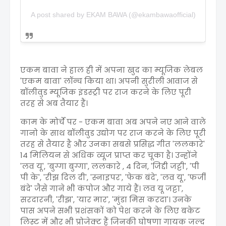
A post shared by EKAM BAWA (@ekambawaofficial)
एकम बावा ने हाल ही में अपना खुद का म्यूजिक लेबल
'एकम बावा' लॉन्च किया था। अपनी सुरीली आवाज से
बॉलीवुड म्यूजिक इंडस्ट्री पर राज करने के लिए पूरी
तरह से अब तैयार हैं।
काम के मोर्चे पर - एकम बावा अब अपने नए आने वाले
गानो के साथ बॉलीवुड उद्योग पर राज करने के लिए पूरी
तरह से तैयार है और उनका सबसे प्रसिद्ध गीत 'ललकारे'
14 मिलियन से अधिक व्यूज प्राप्त कर चूका है। उन्होंने
'लव यू', 'बुग्गा बुग्गा', ललकारे , 4 दिन, 'जिद्दी जट्टी', 'पी
पी के', 'रीझ दिल दी', 'स्नाइपर', 'फेक बंदे', 'लव यू', 'फर्जी
बंदे' जैसे गाने भी कंपोज और गाये हैं। लव यू जट्टा',
सरदारनी, 'रीझ', 'यार मार', 'मुंडा मिस करदा'। उनके
पास अपने सभी प्रशंसकों को पेश करने के लिए बकेट
लिस्ट में और भी प्रोजेक्ट हैं जिनकी घोषणा गायक जल्द