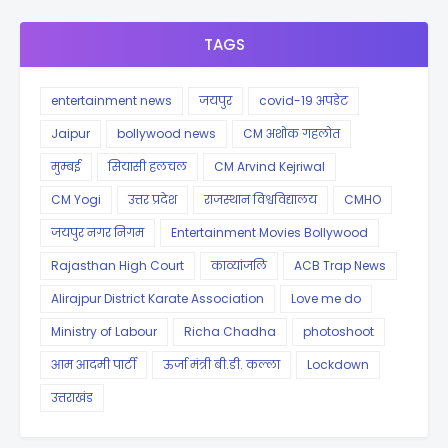
TAGS
entertainment news
जयपुर
covid-19 अपडेट
Jaipur
bollywood news
CM अशोक गहलोत
मुम्बई
सियासी हलचल
CM Arvind Kejriwal
CM Yogi
उत्तर प्रदेश
राजस्थान विश्वविद्यालय
CMHO
जयपुर नगर निगम
Entertainment Movies Bollywood
Rajasthan High Court
काव्यांजलि
ACB Trap News
Alirajpur District Karate Association
Love me do
Ministry of Labour
Richa Chadha
photoshoot
आम आदमी पार्टी
ऊर्जा मंत्री बी.डी. कल्ला
Lockdown
उत्तराखंड