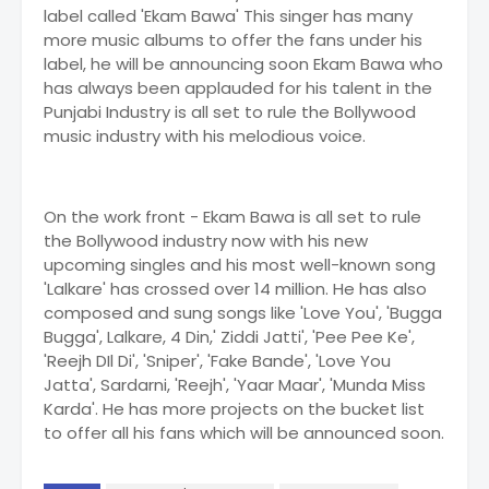
label called 'Ekam Bawa' This singer has many
more music albums to offer the fans under his
label, he will be announcing soon Ekam Bawa who
has always been applauded for his talent in the
Punjabi Industry is all set to rule the Bollywood
music industry with his melodious voice.
On the work front - Ekam Bawa is all set to rule
the Bollywood industry now with his new
upcoming singles and his most well-known song
'Lalkare' has crossed over 14 million. He has also
composed and sung songs like 'Love You', 'Bugga
Bugga', Lalkare, 4 Din,' Ziddi Jatti', 'Pee Pee Ke',
'Reejh DIl Di', 'Sniper', 'Fake Bande', 'Love You
Jatta', Sardarni, 'Reejh', 'Yaar Maar', 'Munda Miss
Karda'. He has more projects on the bucket list
to offer all his fans which will be announced soon.