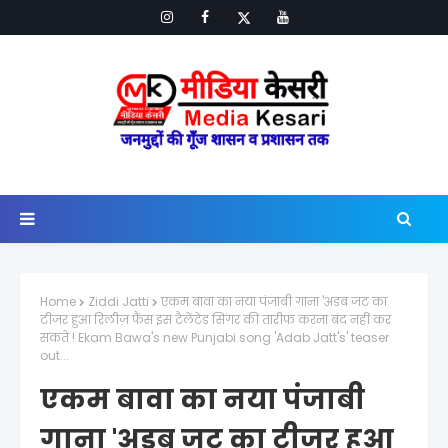
Home
Ziddi Jatti
एकम बावा का नया पंजाबी गाना 'अडब जट का
टीजर हुआ रिलीज़ फैंस इस टैलेंटेड सिंगर की तारीफ करना बंद नहीं कर
सकते ! Ekam Bawa's new Punjabi song 'Adab Jatt's' teaser
out...
एकम बावा का नया पंजाबी
गाना 'अडब जट का टीजर हुआ