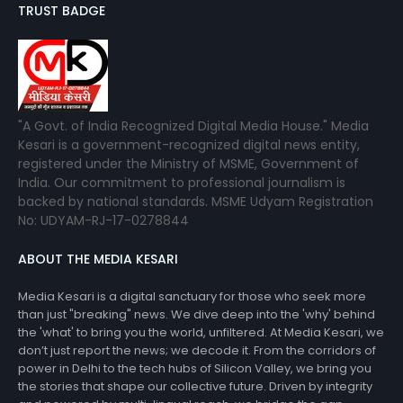
TRUST BADGE
"A Govt. of India Recognized Digital Media House." Media
Kesari is a government-recognized digital news entity,
registered under the Ministry of MSME, Government of
India. Our commitment to professional journalism is
backed by national standards. MSME Udyam Registration
No: UDYAM-RJ-17-0278844
ABOUT THE MEDIA KESARI
Media Kesari is a digital sanctuary for those who seek more
than just "breaking" news. We dive deep into the 'why' behind
the 'what' to bring you the world, unfiltered. At Media Kesari, we
don’t just report the news; we decode it. From the corridors of
power in Delhi to the tech hubs of Silicon Valley, we bring you
the stories that shape our collective future. Driven by integrity