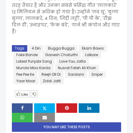
तरह तैयार है और उनका सबसे प्रसिद्ध गीत 'लालकारे'
12 मिलियन से अधिक हो गया है। उन्होंने 'लव यू', 'बुग्गा
बुग्गा', लालकरे, 4 दिन, 'जिद्दी जट्टी', 'पी पी के', 'रीझ
दिल दी', 'स्नाइपर', 'फेक बंदे', गाने भी कंपोज और गाए
हैं।
Tags
4 Din
Bugga Bugga
Ekam Bawa
Fake Bande
Ganesh Chaturthi
Lalkare
Latest Punjabi Song
Love You Jatta
Munda Miss Karda
Nusrat Fateh Ali Khan
Pee Pee Ke
Reejh DIl Di
Sardarni
Sniper
Yaar Maar
Ziddi Jatti
Like
YOU MAY LIKE THESE POSTS