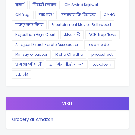
मुम्बई
सियासी हलचल
CM Arvind Kejriwal
CM Yogi
उत्तर प्रदेश
राजस्थान विश्वविद्यालय
CMHO
जयपुर नगर निगम
Entertainment Movies Bollywood
Rajasthan High Court
काव्यांजलि
ACB Trap News
Alirajpur District Karate Association
Love me do
Ministry of Labour
Richa Chadha
photoshoot
आम आदमी पार्टी
ऊर्जा मंत्री बी.डी. कल्ला
Lockdown
उत्तराखंड
VISIT
Grocery at Amazon