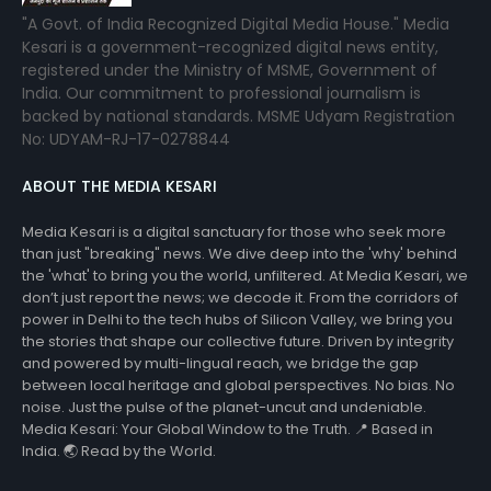
"A Govt. of India Recognized Digital Media House." Media
Kesari is a government-recognized digital news entity,
registered under the Ministry of MSME, Government of
India. Our commitment to professional journalism is
backed by national standards. MSME Udyam Registration
No: UDYAM-RJ-17-0278844
ABOUT THE MEDIA KESARI
Media Kesari is a digital sanctuary for those who seek more
than just "breaking" news. We dive deep into the 'why' behind
the 'what' to bring you the world, unfiltered. At Media Kesari, we
don’t just report the news; we decode it. From the corridors of
power in Delhi to the tech hubs of Silicon Valley, we bring you
the stories that shape our collective future. Driven by integrity
and powered by multi-lingual reach, we bridge the gap
between local heritage and global perspectives. No bias. No
noise. Just the pulse of the planet-uncut and undeniable.
Media Kesari: Your Global Window to the Truth. 📍 Based in
India. 🌏 Read by the World.