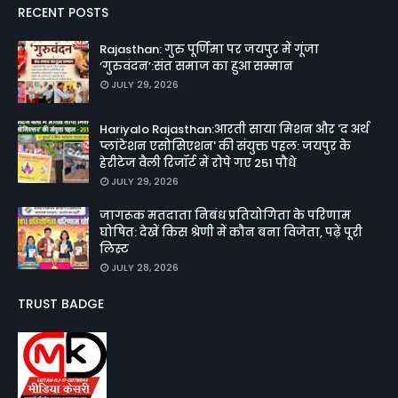
RECENT POSTS
Rajasthan: गुरु पूर्णिमा पर जयपुर में गूंजा
‘गुरुवंदन’:संत समाज का हुआ सम्मान
JULY 29, 2026
Hariyalo Rajasthan:आरती साया मिशन और 'द अर्थ
प्लांटेशन एसोसिएशन' की संयुक्त पहल: जयपुर के
हेरीटेज वैली रिजॉर्ट में रोपे गए 251 पौधे
JULY 29, 2026
जागरूक मतदाता निबंध प्रतियोगिता के परिणाम
घोषित: देखें किस श्रेणी में कौन बना विजेता, पढ़ें पूरी
लिस्ट
JULY 28, 2026
TRUST BADGE