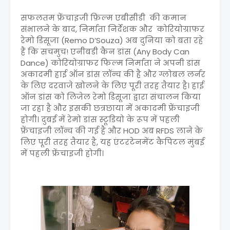
सफलतम फ्रेंचाइजी फ़िल्म एबीसीडी की कमान
संभालने के बाद, निर्माता निर्देशक और कोरियोग्राफर
रेमो डिसूजा (Remo D’Souza) अब दुनिया को बता रहे
हैं कि सचमुच! एनीबडी कैन डांस (Any Body Can
Dance) कोरियोग्राफर फिल्म निर्माता ने अपनी डांस
अकादमी हाई ऑन डांस लॉन्च की है और ग्लोबल लर्नर
के लिए दरवाजे खोलने के लिए पूरी तरह तैयार है। हाई
ऑन डांस को लिजेल रेमो डिसूजा द्वारा संचालन किया
जा रहा है और इसकी छत्रछाया में अकादमी फ्रेंचाइजी
होगी। दुबई में रेमो डांस स्टूडियो के रूप में पहली
फ्रेंचाइजी लॉन्च की गई है और HOD अब RFDS लाने के
लिए पूरी तरह तैयार है, यह एंटरटेनमेंट कैपिटल मुंबई
में पहली फ्रेंचाइजी होगी।