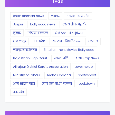
TAGS
entertainment news
जयपुर
covid-19 अपडेट
Jaipur
bollywood news
CM अशोक गहलोत
मुम्बई
सियासी हलचल
CM Arvind Kejriwal
CM Yogi
उत्तर प्रदेश
राजस्थान विश्वविद्यालय
CMHO
जयपुर नगर निगम
Entertainment Movies Bollywood
Rajasthan High Court
काव्यांजलि
ACB Trap News
Alirajpur District Karate Association
Love me do
Ministry of Labour
Richa Chadha
photoshoot
आम आदमी पार्टी
ऊर्जा मंत्री बी.डी. कल्ला
Lockdown
उत्तराखंड