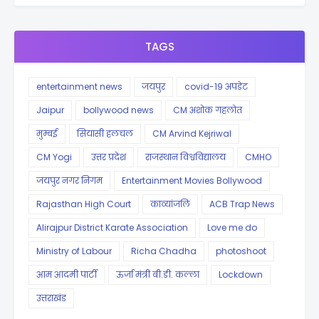
TAGS
entertainment news
जयपुर
covid-19 अपडेट
Jaipur
bollywood news
CM अशोक गहलोत
मुम्बई
सियासी हलचल
CM Arvind Kejriwal
CM Yogi
उत्तर प्रदेश
राजस्थान विश्वविद्यालय
CMHO
जयपुर नगर निगम
Entertainment Movies Bollywood
Rajasthan High Court
काव्यांजलि
ACB Trap News
Alirajpur District Karate Association
Love me do
Ministry of Labour
Richa Chadha
photoshoot
आम आदमी पार्टी
ऊर्जा मंत्री बी.डी. कल्ला
Lockdown
उत्तराखंड