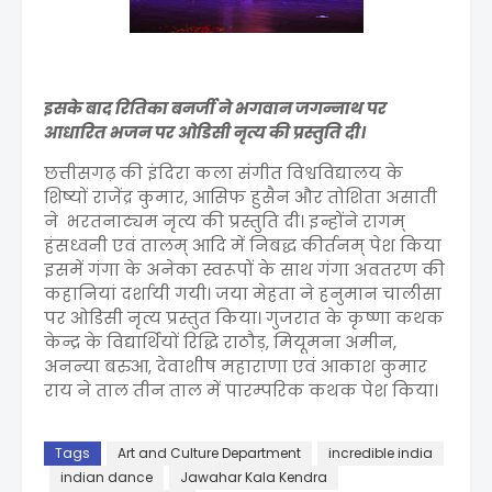
इसके बाद रितिका बनर्जी ने भगवान जगन्नाथ पर
आधारित भजन पर ओडिसी नृत्य की प्रस्तुति दी।
छत्तीसगढ़ की इंदिरा कला संगीत विश्वविद्यालय के
शिष्यों राजेंद्र कुमार, आसिफ हुसैन और तोशिता असाती
ने भरतनाट्यम नृत्य की प्रस्तुति दी। इन्होंने रागम्
हंसध्वनी एवं तालम् आदि में निबद्ध कीर्तनम् पेश किया
इसमें गंगा के अनेका स्वरूपों के साथ गंगा अवतरण की
कहानियां दर्शायी गयी। जया मेहता ने हनुमान चालीसा
पर ओडिसी नृत्य प्रस्तुत किया। गुजरात के कृष्णा कथक
केन्द्र के विद्यार्थियों रिद्धि राठौड़, मियूमना अमीन,
अनन्या बरुआ, देवाशीष महाराणा एवं आकाश कुमार
राय ने ताल तीन ताल में पारम्परिक कथक पेश किया।
Tags
Art and Culture Department
incredible india
indian dance
Jawahar Kala Kendra