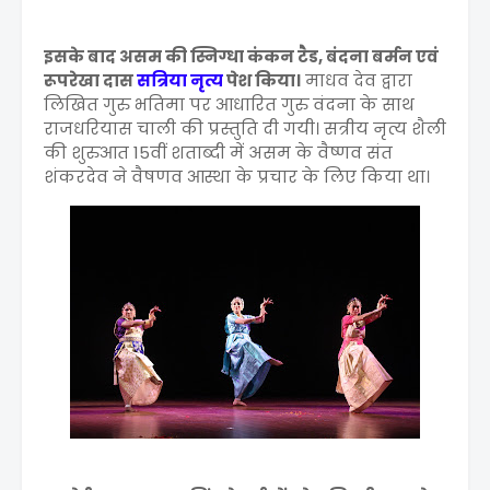
इसके बाद असम की स्निग्धा कंकन टैड, बंदना बर्मन एवं
रूपरेखा दास
सत्रिया नृत्य
पेश किया।
माधव देव द्वारा
लिखित गुरु भतिमा पर आधारित गुरु वंदना के साथ
राजधरियास चाली की प्रस्तुति दी गयी। सत्रीय नृत्य शैली
की शुरुआत 15वीं शताब्दी में असम के वैष्णव संत
शंकरदेव ने वैषणव आस्था के प्रचार के लिए किया था।