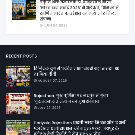
प्रकृति भक्त वैज्ञानिक डॉ. रामदयाल मीणा
'भारत रत्न अवॉर्ड 2026' से अलंकृत, शिमला में
स्वर्णिम भारत फाउंडेशन का भव्य स्नेह मिलन
संपन्न
JUNE 24, 2026
RECENT POSTS
डिजिटल युग में 'स्क्रीन नशा' सबसे बड़ा खतरा: BK
तानिया दीदी
AUGUST 07, 2026
Rajasthan: गुरु पूर्णिमा पर जयपुर में गूंजा
‘गुरुवंदन’:संत समाज का हुआ सम्मान
JULY 29, 2026
Hariyalo Rajasthan:आरती साया मिशन और 'द अर्थ
प्लांटेशन एसोसिएशन' की संयुक्त पहल: जयपुर के
हेरीटेज वैली रिजॉर्ट में रोपे गए 251 पौधे