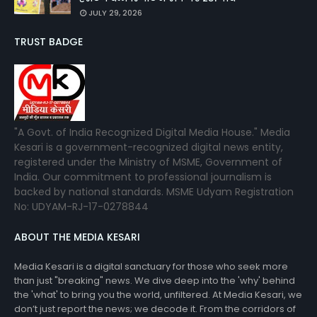
JULY 29, 2026
TRUST BADGE
"A Govt. of India Recognized Digital Media House." Media
Kesari is a government-recognized digital news entity,
registered under the Ministry of MSME, Government of
India. Our commitment to professional journalism is
backed by national standards. MSME Udyam Registration
No: UDYAM-RJ-17-0278844
ABOUT THE MEDIA KESARI
Media Kesari is a digital sanctuary for those who seek more
than just "breaking" news. We dive deep into the 'why' behind
the 'what' to bring you the world, unfiltered. At Media Kesari, we
don’t just report the news; we decode it. From the corridors of