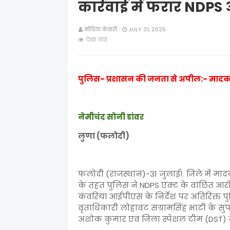
कार्रवाई में फरार NDPS
मीडिया केसरी
JULY 31, 2025
देखा गया
पुलिस- प्रशासन की जनता से अपील:- मादक पद
नेमीचंद सोनी डांवर
लुणा (फलोदी)
फलोदी (राजस्थान)-31 जुलाई। जिले में माद
के तहत पुलिस ने NDPS एक्ट के वांछित आरो
कंवरिया आईपीएस के निर्देश पर अतिरिक्त 
वृताधिकारी लोहावट सग्रामसिंह भाटी के स
अशोक कुमार एवं जिला स्पेशल टीम (DST) ने 