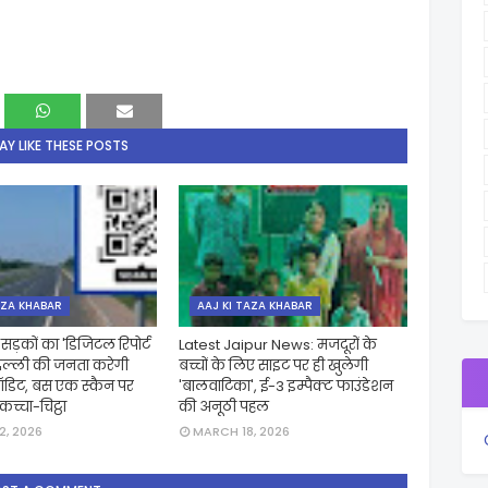
Y LIKE THESE POSTS
AZA KHABAR
AAJ KI TAZA KHABAR
ड़कों का 'डिजिटल रिपोर्ट
Latest Jaipur News: मजदूरों के
दिल्ली की जनता करेगी
बच्चों के लिए साइट पर ही खुलेगी
डिट, बस एक स्कैन पर
'बालवाटिका', ई-3 इम्पैक्ट फाउंडेशन
कच्चा-चिट्ठा
की अनूठी पहल
, 2026
MARCH 18, 2026