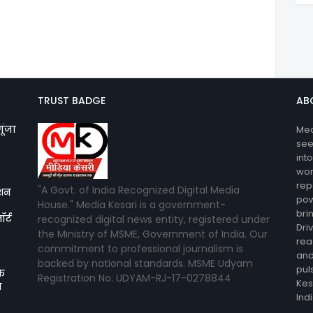
TRUST BADGE
AB
गूंजा
Med
see
int
wor
rep
"A Govt. of India Recognized Digital Media
िशन
pow
House." Media Kesari is a government-
bri
र्ट
recognized digital news entity, registered under
Dri
the Ministry of MSME, Government of India. Our
rea
commitment to professional journalism is
and
backed by national standards. MSME Udyam
pul
के
Registration No: UDYAM-RJ-17-0278844
Kes
न
Ind