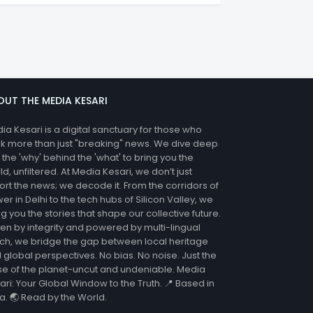
OUT THE MEDIA KESARI
ia Kesari is a digital sanctuary for those who
k more than just "breaking" news. We dive deep
o the 'why' behind the 'what' to bring you the
ld, unfiltered. At Media Kesari, we don’t just
ort the news; we decode it. From the corridors of
er in Delhi to the tech hubs of Silicon Valley, we
ng you the stories that shape our collective future.
ven by integrity and powered by multi-lingual
ch, we bridge the gap between local heritage
 global perspectives. No bias. No noise. Just the
se of the planet-uncut and undeniable. Media
ari: Your Global Window to the Truth. 📍 Based in
ia. 🌏 Read by the World.