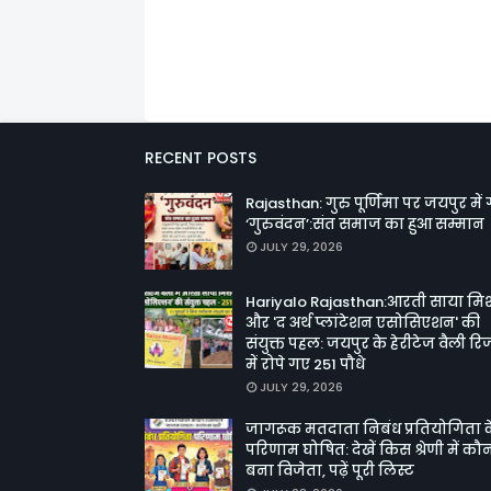
RECENT POSTS
Rajasthan: गुरु पूर्णिमा पर जयपुर में 
‘गुरुवंदन’:संत समाज का हुआ सम्मान
JULY 29, 2026
Hariyalo Rajasthan:आरती साया म
और 'द अर्थ प्लांटेशन एसोसिएशन' की
संयुक्त पहल: जयपुर के हेरीटेज वैली रिजॉ
में रोपे गए 251 पौधे
JULY 29, 2026
जागरूक मतदाता निबंध प्रतियोगिता 
परिणाम घोषित: देखें किस श्रेणी में कौ
बना विजेता, पढ़ें पूरी लिस्ट