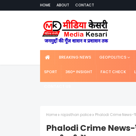
HOME
ABOUT
CONTACT
BREAKING NEWS
GEOPOLITICS
SPORT
360° INSIGHT
FACT CHECK
CONTACT US
Home
rajasthan police
Phalodi Crime News-फलो
Phalodi Crime News