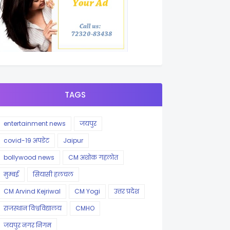
TAGS
entertainment news
जयपुर
covid-19 अपडेट
Jaipur
bollywood news
CM अशोक गहलोत
मुम्बई
सियासी हलचल
CM Arvind Kejriwal
CM Yogi
उत्तर प्रदेश
राजस्थान विश्वविद्यालय
CMHO
जयपुर नगर निगम