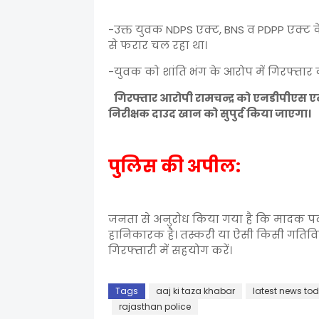
-उक्त युवक NDPS एक्ट, BNS व PDPP एक्ट क
से फरार चल रहा था।
-युवक को शांति भंग के आरोप में गिरफ्तार
गिरफ्तार आरोपी रामचन्द्र को एनडीपीएस एक्ट
निरीक्षक दाउद खान को सुपुर्द किया जाएगा।
पुलिस की अपील:
जनता से अनुरोध किया गया है कि मादक पदार्थ
हानिकारक है। तस्करी या ऐसी किसी गतिविध
गिरफ्तारी में सहयोग करें।
Tags
aaj ki taza khabar
latest news to
rajasthan police