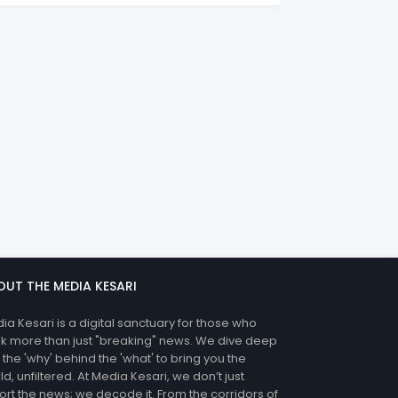
OUT THE MEDIA KESARI
ia Kesari is a digital sanctuary for those who
k more than just "breaking" news. We dive deep
o the 'why' behind the 'what' to bring you the
ld, unfiltered. At Media Kesari, we don’t just
ort the news; we decode it. From the corridors of