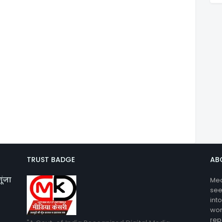
TRUST BADGE
AB
गूंजा
Med
see
int
wor
rep