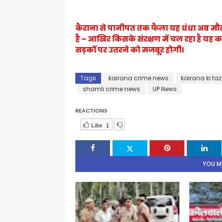
कैराना से पानीपत तक फैला यह धंधा अब मौत
है – आखिर किसके संरक्षण में चल रहा है यह
सड़कों पर उतरने को मजबूर होगी।
Tags
kairana crime news
kairana ki ta
shamli crime news
UP News
REACTIONS
Like
1
YOU MA