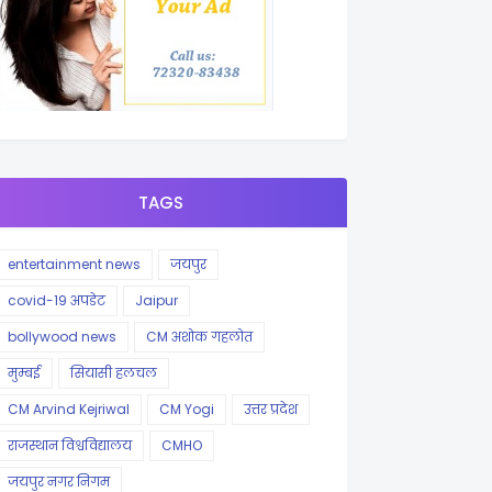
TAGS
entertainment news
जयपुर
covid-19 अपडेट
Jaipur
bollywood news
CM अशोक गहलोत
मुम्बई
सियासी हलचल
CM Arvind Kejriwal
CM Yogi
उत्तर प्रदेश
राजस्थान विश्वविद्यालय
CMHO
जयपुर नगर निगम