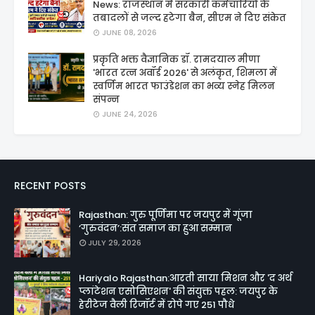
News: राजस्थान में सरकारी कर्मचारियों के
तबादलों से जल्द हटेगा बैन, सीएम ने दिए संकेत
JUNE 08, 2026
प्रकृति भक्त वैज्ञानिक डॉ. रामदयाल मीणा
'भारत रत्न अवॉर्ड 2026' से अलंकृत, शिमला में
स्वर्णिम भारत फाउंडेशन का भव्य स्नेह मिलन
संपन्न
JUNE 24, 2026
RECENT POSTS
Rajasthan: गुरु पूर्णिमा पर जयपुर में गूंजा
‘गुरुवंदन’:संत समाज का हुआ सम्मान
JULY 29, 2026
Hariyalo Rajasthan:आरती साया मिशन और 'द अर्थ
प्लांटेशन एसोसिएशन' की संयुक्त पहल: जयपुर के
हेरीटेज वैली रिजॉर्ट में रोपे गए 251 पौधे