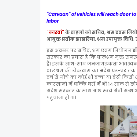
"Carvaan" of vehicles will reach door to
labor
"कारवां"
के वाहनों को सचिव, श्रम एवम नि
आयुक्त प्रतीक झाझरिया, श्रम उपायुक्त विधि
इस अवसर पर सचिव, श्रम एवम नियोजन
डॉ
सरकार का प्रयास है कि बालश्रम मुक्त राज
है। इसके साथ-साथ जनजागरूकता आवश्यक है।
बालश्रम की रोकथाम का संदेश घर-घर तक पह
वर्ष से नीचे का कोई भी बच्चा या बेटी किसी भ
कारखानों में बल्कि घरों में भी 14 साल से 
संदेश सरकार के साथ साथ स्वयं सेवी संस
पहुंचाना होगा।