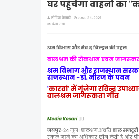
घर पहुँचेगा वाहनों का "क
मीडिया केसरी
JUNE 24, 2021
देखा गया
श्रम विभाग और सेव द चिल्ड्रन की पहल
बालश्रम की रोकथाम एवम जागरूकत
श्रम विभाग और राजस्थान सरकार 
राजस्थान -डॉ. नीरज के पवन
'
कारवां' में गूंजेगा रविन्द्र उपा
बालश्रम जागरूकता गीत
Media Kesari
✍🏻
जयपुर
-24 जून। बालश्रम,अर्थात
बाल मजदूरी
स्‍कूल जाने का अधिकार छीन लेती है और पीढ़