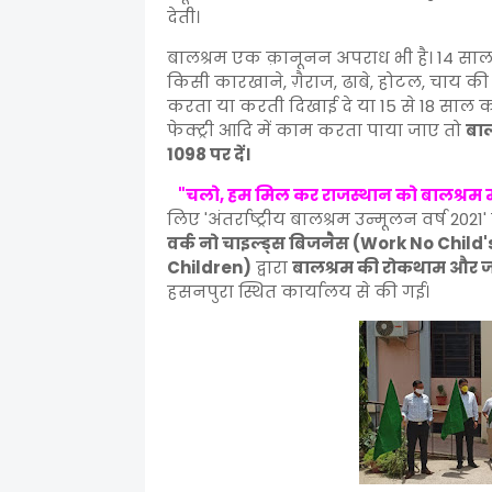
देती।
बालश्रम एक क़ानूनन अपराध भी है। 14 साल 
किसी कारखाने, ग़ैराज, ढाबे, होटल, चाय क
करता या करती दिखाई दे या 15 से 18 साल का
फेक्ट्री आदि में काम करता पाया जाए तो
बाल
1098 पर दें।
"चलो, हम मिल कर राजस्थान को बालश्रम मु
लिए 'अंतर्राष्ट्रीय बालश्रम उन्मूलन वर्ष 20
वर्क नो चाइल्ड्स बिजनैस (Work No Child
Children)
द्वारा
बालश्रम की रोकथाम और 
हसनपुरा स्थित कार्यालय से की गई।