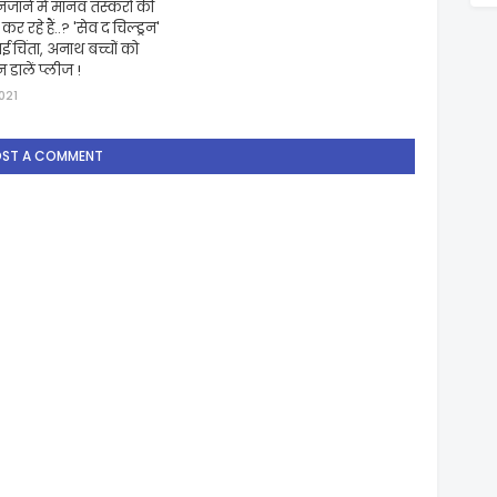
ाने में मानव तस्करों की
र रहे हैं..? 'सेव द चिल्ड्रन'
ाई चिंता, अनाथ बच्चों को
न डालें प्लीज !
021
OST A COMMENT