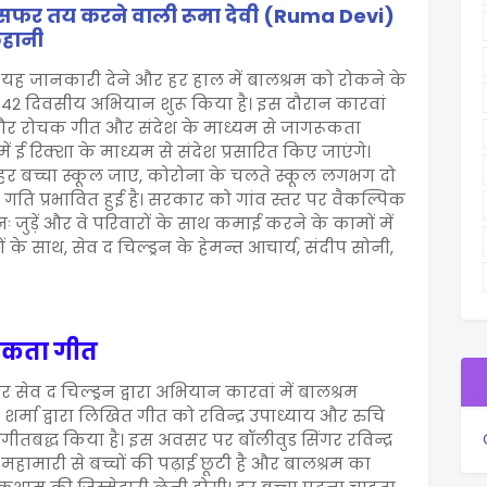
 सफर तय करने वाली रूमा देवी (Ruma Devi)
कहानी
ह जानकारी देने और हर हाल में बालश्रम को रोकने के
42 दिवसीय अभियान शुरू किया है। इस दौरान कारवां
े और रोचक गीत और संदेश के माध्यम से जागरूकता
 ई रिक्शा के माध्यम से संदेश प्रसारित किए जाएंगे।
हर बच्चा स्कूल जाए, कोरोना के चलते स्कूल लगभग दो
 गति प्रभावित हुई है। सरकार को गांव स्तर पर वैकल्पिक
नः जुड़ें और वे परिवारों के साथ कमाई करने के कामों में
े साथ, सेव द चिल्ड्रन के हेमन्त आचार्य, संदीप सोनी,
गरूकता गीत
ेव द चिल्ड्रन द्वारा अभियान कारवां में बालश्रम
्मा द्वारा लिखित गीत को रविन्द्र उपाध्याय और रुचि
गीतबद्ध किया है। इस अवसर पर बॉलीवुड सिंगर रविन्द्र
 महामारी से बच्चों की पढ़ाई छूटी है और बालश्रम का