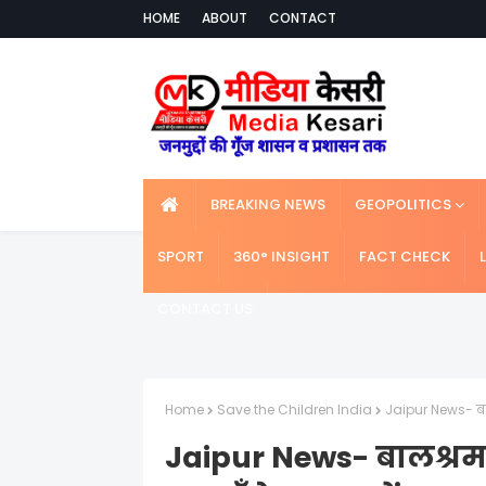
HOME
ABOUT
CONTACT
BREAKING NEWS
GEOPOLITICS
SPORT
360° INSIGHT
FACT CHECK
CONTACT US
Home
Save the Children India
Jaipur News- बालश
Jaipur News- बालश्रम 