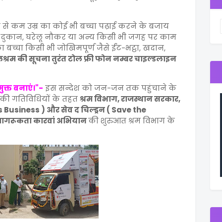
से कम उम्र का कोई भी बच्चा पढ़ाई करने के बजाय
ी दुकान, घरेलू नौकर या अन्य किसी भी जगह पर काम
 बच्चा किसी भी जोखिमपूर्ण जैसे ईंट-भट्ठा, खदान,
श्रम की सूचना तुरंत टोल फ्री फोन नम्बर चाइल्डलाइन
क्त बनाएं।"-
इस सन्देश को जन-जन तक पहुंचाने के
21' की गतिविधियों के तहत
श्रम विभाग, राजस्थान सरकार,
's Business )
और सेव द चिल्ड्रन ( Save the
जागरूकता कारवां अभियान
की
शुरुआत श्रम विभाग के