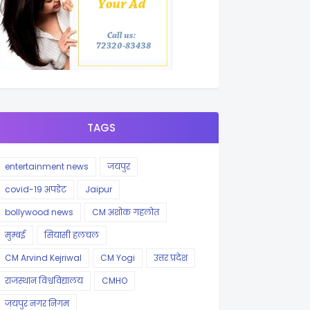
TAGS
entertainment news
जयपुर
covid-19 अपडेट
Jaipur
bollywood news
CM अशोक गहलोत
मुम्बई
सियासी हलचल
CM Arvind Kejriwal
CM Yogi
उत्तर प्रदेश
राजस्थान विश्वविद्यालय
CMHO
जयपुर नगर निगम