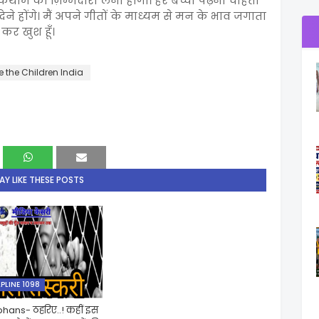
ोकथाम की ज़िम्मेदारी लेनी होगी। हर बच्चा पढ़ना चाहता
ेने होंगे। मैं अपने गीतों के माध्यम से मन के भाव जगाता
कर खुश हूँ।
 the Children India
Y LIKE THESE POSTS
LPLINE 1098
ans- ठहरिए..! कहीं इस