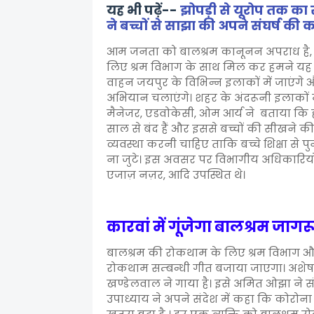
यह भी पढ़ें--
झोपड़ी से यूरोप तक का
ने बच्चों से साझा की अपने संघर्ष की 
आम जनता को बालश्रम कानूनन अपराध है, य
लिए श्रम विभाग के साथ मिल कर हमने यह 
वाहन जयपुर के विभिन्न इलाकों में जाएंग
अभियान चलाएंगे। शहर के अंदरूनी इलाकों में
मैनेजर, एडवोकेसी, ओम आर्य ने बताया कि 
साल से बंद हैं और इससे बच्चों की सीखने की
व्यवस्था करनी चाहिए ताकि बच्चे शिक्षा से पु
ना जुटे। इस अवसर पर विभागीय अधिकारियों क
एजाज़ नज़र, आदि उपस्थित थे।
कारवां में गूंजेगा बालश्रम जा
बालश्रम की रोकथाम के लिए श्रम विभाग और स
रोकथाम सम्बन्धी गीत बजाया जाएगा। अशेष शर
खण्डेलवाल ने गाया है। इसे अमित ओझा ने सं
उपाध्याय ने अपने संदेश में कहा कि कोरोना