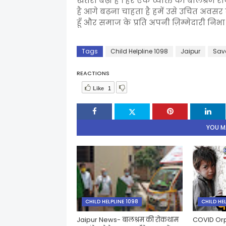
खतरा बढ़ा है । हर एक व्यक्ति को बालश्रम र
है आगे बढ़ना चाहता है हमें उसे उचित अवसर द
हूँ और समाज के प्रति अपनी ज़िम्मेदारी निभा 
Tags
Child Helpline 1098
Jaipur
Save
REACTIONS
Like
1
YOU MA
CHILD HELPLINE 1098
CHILD HE
Jaipur News- बालश्रम की रोकथाम
COVID Orph