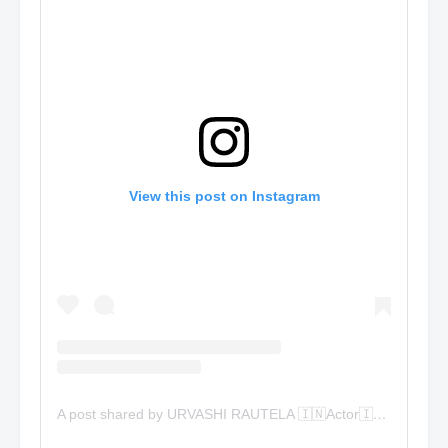
View this post on Instagram
A post shared by URVASHI RAUTELA 🇮🇳Actor🇮🇳 (@urvashirautela)