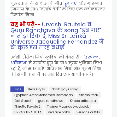
गुरु रंधावा के साथ उनके गीत "
डूब गए
" और मोहम्मद
रमजान के साथ "वर्साचे बेबी" के लिए एक ब्लॉकबस्टर
रिस्पांस मिला।
यह भी पढ़ें--
Urvashi Rautela व
Guru Randhava के song "डूब गए"
ने तोड़ा रिकॉर्ड, Miss Sri Lanka
Universe Jacqueline Fernandez ने
दी कुछ इस तरह बधाई
उर्वशी रौतेला जियो स्टूडियो की वेबसीरीज
"इंस्पेक्टर
अविनाश"
में रणदीप हुड्डा के साथ मुख्य भूमिका निभा
रही हैं, जो सुपर कॉप अविनाश मिश्रा और पूनम मिश्रा
की सच्ची कहानी पर आधारित एक बायोपिक है।
Tags
Bear Grylls
doob gaye song
Egyptian Actor Mohamed Ramadan
fitness freak
Gal Gadot
guru randhawa
K-pop artist Lisa
Thiruttu Payale 2
Trainer Magnus Lygdback
URVASHI RAUTELA
versace baby
versace outfits