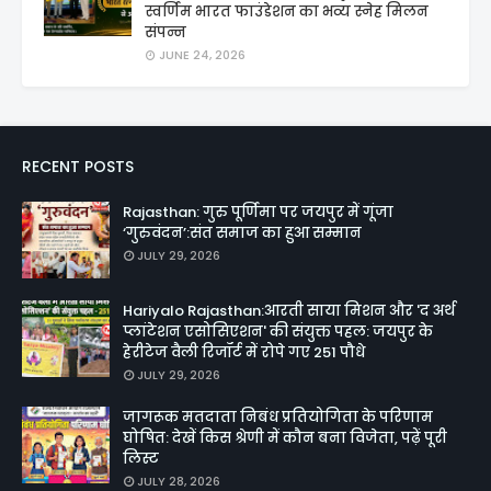
स्वर्णिम भारत फाउंडेशन का भव्य स्नेह मिलन
संपन्न
JUNE 24, 2026
RECENT POSTS
Rajasthan: गुरु पूर्णिमा पर जयपुर में गूंजा
‘गुरुवंदन’:संत समाज का हुआ सम्मान
JULY 29, 2026
Hariyalo Rajasthan:आरती साया मिशन और 'द अर्थ
प्लांटेशन एसोसिएशन' की संयुक्त पहल: जयपुर के
हेरीटेज वैली रिजॉर्ट में रोपे गए 251 पौधे
JULY 29, 2026
जागरूक मतदाता निबंध प्रतियोगिता के परिणाम
घोषित: देखें किस श्रेणी में कौन बना विजेता, पढ़ें पूरी
लिस्ट
JULY 28, 2026