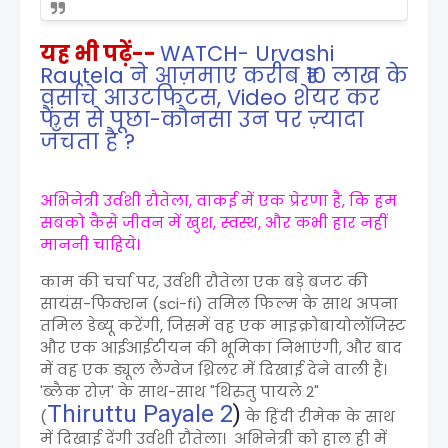
यह भी पढ़ें--
WATCH- Urvashi
Rautela ने आज़माए करीब ₹10 लाख के
वर्साचे आउटफिटस, Video शेयर कर
फैंस से पूछा-कौनसा उन पर ज़्यादा
जँचता है ?
अभिनेत्री उर्वशी रौतेला, वाकई में एक प्रेरणा है, कि हम
सबको कैसे जीवन में खुश, स्वस्थ, और कभी हार नहीं
माननी चाहिये।
काम की चर्चा पर, उर्वशी रौतेला एक बड़े बजट की
सायंस-फिक्शन (sci-fi) तमिल फिल्म के साथ अपना
तमिल डेब्यू करेंगी, जिसमें वह एक माइक्रोबायोलॉजिस्ट
और एक आईआईटीयन की भूमिका निभाएंगी, और बाद
में वह एक ड्यूल लैंग्वेज थ्रिलर में दिखाई देने वाली हैं।
'ब्लैक रोज़' के साथ-साथ "थिरुतु पायले 2"
Thiruttu Payale 2
)
(
के हिंदी रीमेक के साथ
में दिखाई देंगी उर्वशी रौतेला। अभिनेत्री को हाल ही में