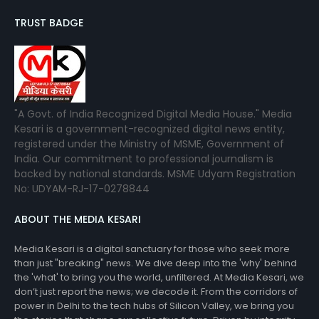
TRUST BADGE
"A Govt. of India Recognized Digital Media House." Media
Kesari is a government-recognized digital news entity,
registered under the Ministry of MSME, Government of
India. Our commitment to professional journalism is
backed by national standards. MSME Udyam Registration
No: UDYAM-RJ-17-0278844
ABOUT THE MEDIA KESARI
Media Kesari is a digital sanctuary for those who seek more
than just "breaking" news. We dive deep into the 'why' behind
the 'what' to bring you the world, unfiltered. At Media Kesari, we
don’t just report the news; we decode it. From the corridors of
power in Delhi to the tech hubs of Silicon Valley, we bring you