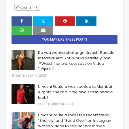
Like
1
YOU MAY LIKE THESE POSTS
Do you wanna challenge Urvashi Rautela
in Martial Arts, You would definitely lose..
#Watch her workout session Video
"Bōjutsu"
SEPTEMBER 17, 2021
Urvashi Rautela was spotted at Mumbai
Airport, check out the diva's fashionable
look !
SEPTEMBER 14, 2021
Urvashi Rautela rocks the recent trend
"Shut up" and "Bend Over" on Instagram,
Watch Videos to see her hot moves