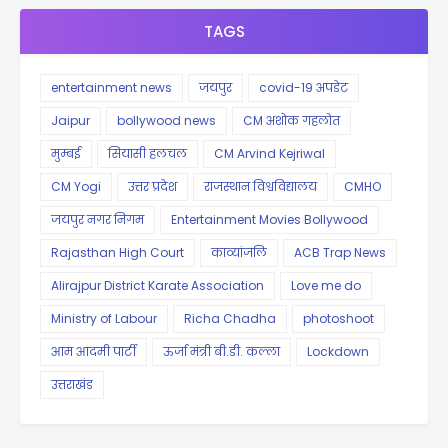
TAGS
entertainment news
जयपुर
covid-19 अपडेट
Jaipur
bollywood news
CM अशोक गहलोत
मुम्बई
सियासी हलचल
CM Arvind Kejriwal
CM Yogi
उत्तर प्रदेश
राजस्थान विश्वविद्यालय
CMHO
जयपुर नगर निगम
Entertainment Movies Bollywood
Rajasthan High Court
काव्यांजलि
ACB Trap News
Alirajpur District Karate Association
Love me do
Ministry of Labour
Richa Chadha
photoshoot
आम आदमी पार्टी
ऊर्जा मंत्री बी.डी. कल्ला
Lockdown
उत्तराखंड